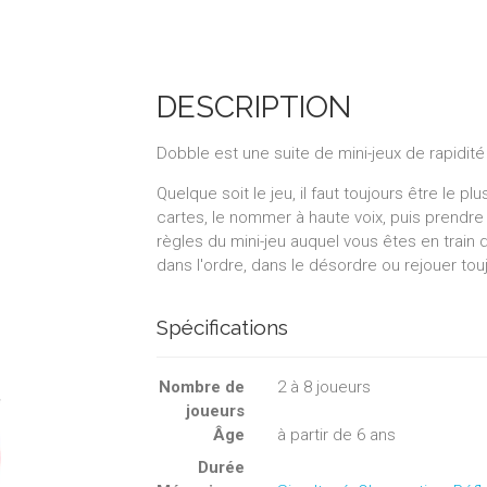
DESCRIPTION
Dobble est une suite de mini-jeux de rapidi
Quelque soit le jeu, il faut toujours être le p
cartes, le nommer à haute voix, puis prendre 
règles du mini-jeu auquel vous êtes en train 
dans l'ordre, dans le désordre ou rejouer to
Spécifications
Nombre de
2
à
8
joueurs
joueurs
Âge
à partir de 6 ans
Durée