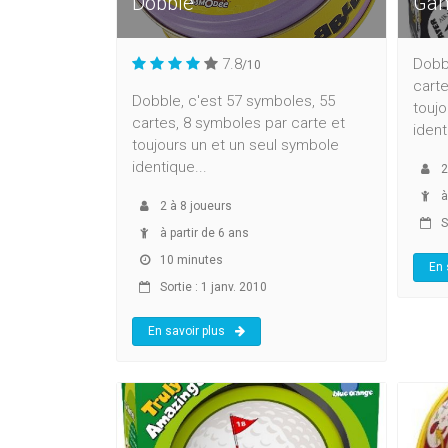
Dobble
Ga
7.8
Dobbl
/10
carte
Dobble, c'est 57 symboles, 55
toujo
cartes, 8 symboles par carte et
ident
toujours un et un seul symbole
identique...
2
à
2
à
8
joueurs
S
à partir de 6 ans
10 minutes
En 
Sortie : 1 janv. 2010
En savoir plus