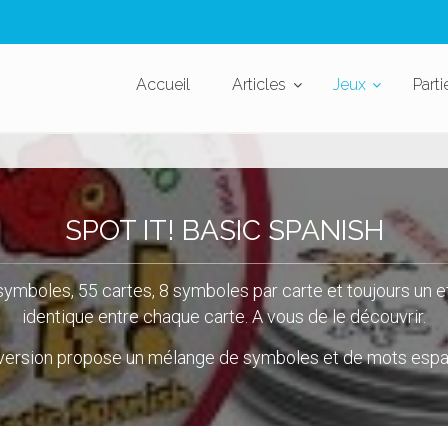
Accueil
Articles
Jeux
Parti
SPOT IT! BASIC SPANISH
symboles, 55 cartes, 8 symboles par carte et toujours un 
identique entre chaque carte. A vous de le découvrir.
version propose un mélange de symboles et de mots espag