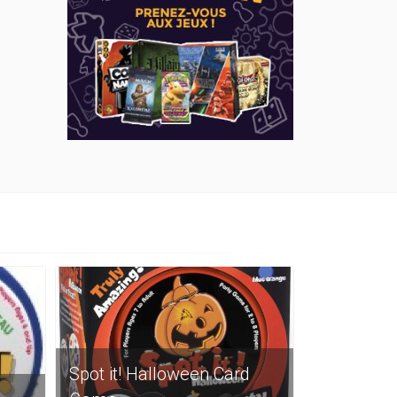
Spot it! Halloween Card