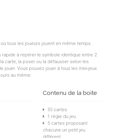
té où tous les joueurs jouent en même temps.
lus rapide à repérer le symbole identique entre 2
la carte, la poser ou la défausser selon les
de jouer. Vous pouvez jouer à tous les mini-jeux
ujours au même.
Contenu de la boite
55 cartes
1 règle du jeu
5 cartes proposant
chacune un petit jeu
différent