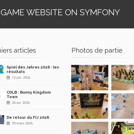
 GAME WEBSITE ON SYMFONY
iers articles
Photos de partie
Spiel des Jahres 2026 : les
résultats
12 juil. 2026
CDLB : Bunny Kingdom
Town
20 avr. 2026
De retour du FIJ 2026
29 mars 2026