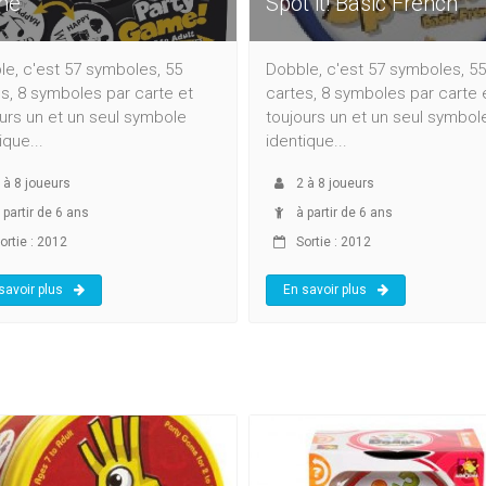
me
Spot it! Basic French
e, c'est 57 symboles, 55
Dobble, c'est 57 symboles, 55
s, 8 symboles par carte et
cartes, 8 symboles par carte 
urs un et un seul symbole
toujours un et un seul symbol
ique...
identique...
à
8
joueurs
2
à
8
joueurs
 partir de 6 ans
à partir de 6 ans
ortie : 2012
Sortie : 2012
savoir plus
En savoir plus