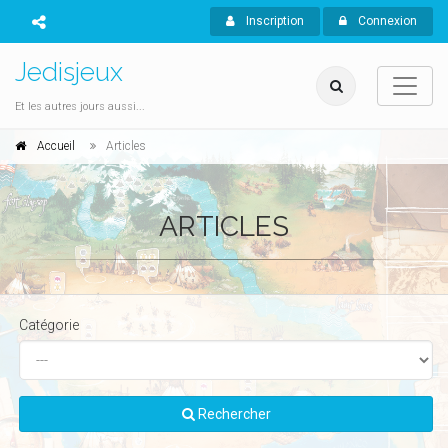
Inscription
Connexion
Jedisjeux
Et les autres jours aussi...
Accueil
Articles
ARTICLES
Catégorie
Rechercher