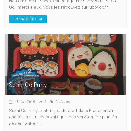
Nos amis de Ludovox ont patagés une vidéo sur Sushi
Go!, merci à eux. Vous les retrouvez sur ludovox.fr.
En savoir plus
Sushi Go Party !
18 févr. 2019
0
Critiques
Sushi Go Party ! est un jeu de draft dans lequel on va
choisir un à un les sushis qui nous serviront de plat. On
se sent autour...