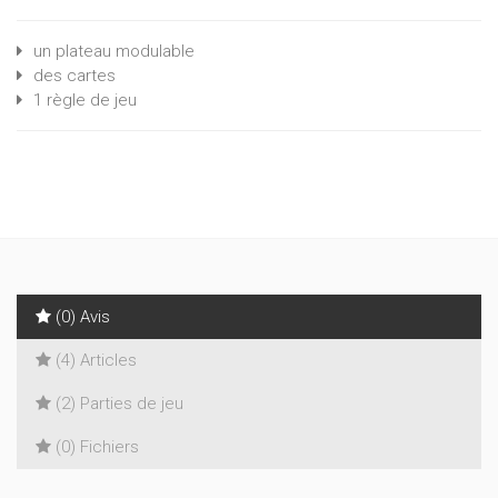
un plateau modulable
des cartes
1 règle de jeu
(0) Avis
(4) Articles
(2) Parties de jeu
(0) Fichiers