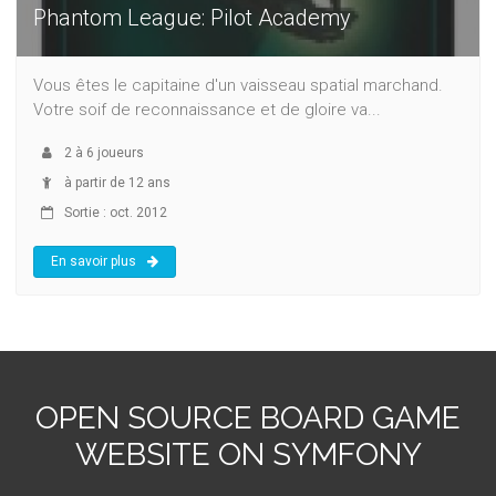
Phantom League: Pilot Academy
Vous êtes le capitaine d'un vaisseau spatial marchand.
Votre soif de reconnaissance et de gloire va...
2
à
6
joueurs
à partir de 12 ans
Sortie : oct. 2012
En savoir plus
OPEN SOURCE BOARD GAME
WEBSITE ON SYMFONY