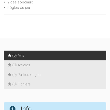
9 dés spéciaux
Règles du jeu
(0) Avis
(0) Articles
(0) Parties de jeu
(0) Fichiers
Info