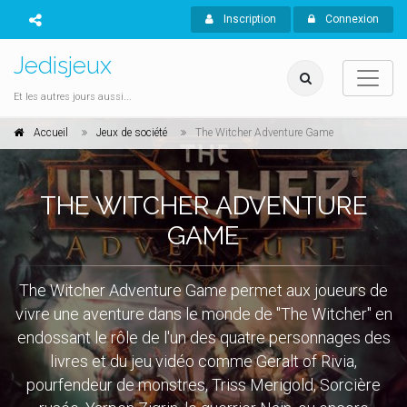
Inscription
Connexion
Jedisjeux
Et les autres jours aussi...
Accueil
Jeux de société
The Witcher Adventure Game
THE WITCHER ADVENTURE
GAME
The Witcher Adventure Game permet aux joueurs de
vivre une aventure dans le monde de "The Witcher" en
endossant le rôle de l'un des quatre personnages des
livres et du jeu vidéo comme Geralt of Rivia,
pourfendeur de monstres, Triss Merigold, Sorcière