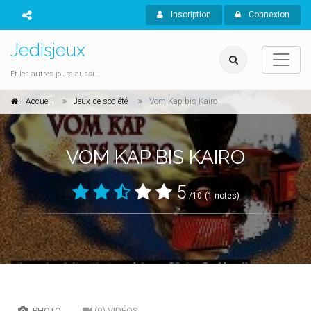
Inscription
Connexion
Jedisjeux
Et les autres jours aussi...
Accueil
Jeux de société
Vom Kap bis Kairo
VOM KAP BIS KAIRO
5
/10
(1 notes)
PHOTO
(0) VIDÉOS