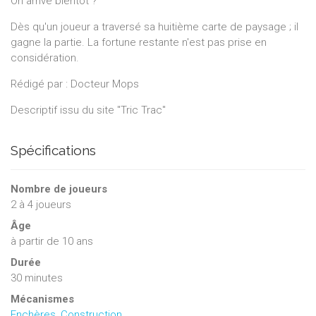
On arrive bientôt ?
Dès qu'un joueur a traversé sa huitième carte de paysage ; il
gagne la partie. La fortune restante n'est pas prise en
considération.
Rédigé par : Docteur Mops
Descriptif issu du site "Tric Trac"
Spécifications
Nombre de joueurs
2
à
4
joueurs
Âge
à partir de 10 ans
Durée
30 minutes
Mécanismes
Enchères
,
Construction