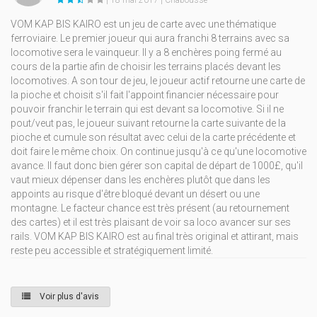
| 18 mai 2017 | Chabousse
VOM KAP BIS KAIRO est un jeu de carte avec une thématique
ferroviaire. Le premier joueur qui aura franchi 8 terrains avec sa
locomotive sera le vainqueur. Il y a 8 enchères poing fermé au
cours de la partie afin de choisir les terrains placés devant les
locomotives. A son tour de jeu, le joueur actif retourne une carte de
la pioche et choisit s'il fait l'appoint financier nécessaire pour
pouvoir franchir le terrain qui est devant sa locomotive. Si il ne
pout/veut pas, le joueur suivant retourne la carte suivante de la
pioche et cumule son résultat avec celui de la carte précédente et
doit faire le même choix. On continue jusqu'à ce qu'une locomotive
avance. Il faut donc bien gérer son capital de départ de 1000£, qu'il
vaut mieux dépenser dans les enchères plutôt que dans les
appoints au risque d'être bloqué devant un désert ou une
montagne. Le facteur chance est très présent (au retournement
des cartes) et il est très plaisant de voir sa loco avancer sur ses
rails. VOM KAP BIS KAIRO est au final très original et attirant, mais
reste peu accessible et stratégiquement limité.
Voir plus d'avis