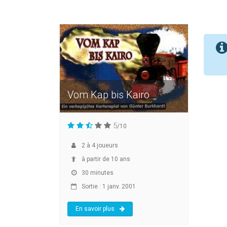
Vom Kap bis Kairo
5
/10
2
à
4
joueurs
à partir de 10 ans
30 minutes
Sortie : 1 janv. 2001
En savoir plus