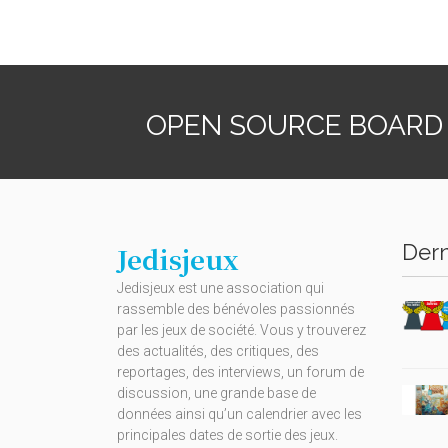
OPEN SOURCE BOARD
Dern
Jedisjeux
Jedisjeux est une association qui
rassemble des bénévoles passionnés
par les jeux de société. Vous y trouverez
des actualités, des critiques, des
reportages, des interviews, un forum de
discussion, une grande base de
données ainsi qu’un calendrier avec les
principales dates de sortie des jeux.