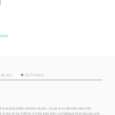
artie
s de jeu
(0) Fichiers
 la plus belle version du jeu. Jouer à ce dernier sans les
ur le jeu en lui-même, il n'est pas bien compliqué et propose une