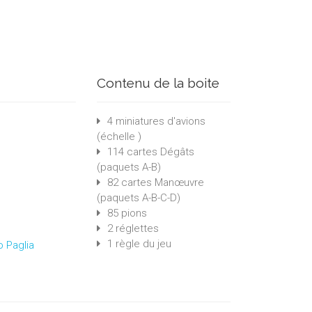
Contenu de la boite
4 miniatures d'avions
(échelle )
114 cartes Dégâts
(paquets A-B)
82 cartes Manœuvre
(paquets A-B-C-D)
85 pions
2 réglettes
1 règle du jeu
o Paglia