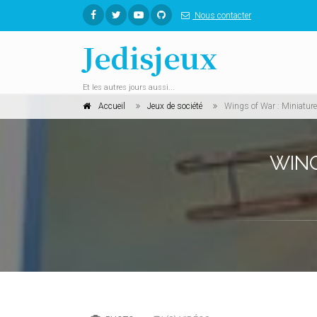
Nous contacter
Jedisjeux
Et les autres jours aussi...
Accueil
Jeux de société
Wings of War : Miniature
WING