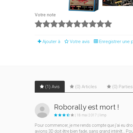
Votre note
Ajouter à
Votre avis
Enregistrer une p
(1) Avis
(0) Articles
(0) Partie
Roborally est mort !
| 18 mai 2017 | limp
Pour commencer, je me rends compte que j'ai eu droit à
avions 3D doit être bien fade, sans grand intérêt... Po