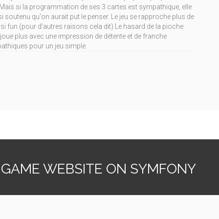
 Mais si la programmation de ses 3 cartes est sympathique, elle
si soutenu qu'on aurait put le penser. Le jeu se rapproche plus de
si fun (pour d'autres raisons cela dit) Le hasard de la pioche
joue plus avec une impression de détente et de franche
thiques pour un jeu simple.
 GAME WEBSITE ON SYMFONY