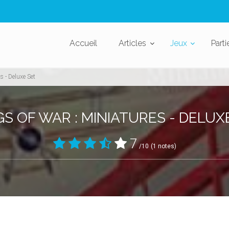
Accueil
Articles
Jeux
Parti
s - Deluxe Set
S OF WAR : MINIATURES - DELUX
7
/10
(1 notes)