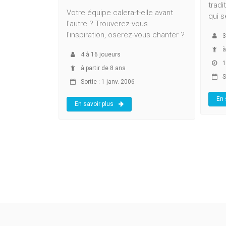
tradi
Votre équipe calera-t-elle avant
qui s
l'autre ? Trouverez-vous
l'inspiration, oserez-vous chanter ?
3
à
4
à
16
joueurs
1
à partir de 8 ans
So
Sortie : 1 janv. 2006
En 
En savoir plus