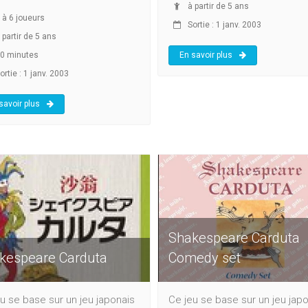
à partir de 5 ans
à
6
joueurs
Sortie : 1 janv. 2003
 partir de 5 ans
0 minutes
En savoir plus
rtie : 1 janv. 2003
savoir plus
Shakespeare Carduta
kespeare Carduta
Comedy set
u se base sur un jeu japonais
Ce jeu se base sur un jeu jap