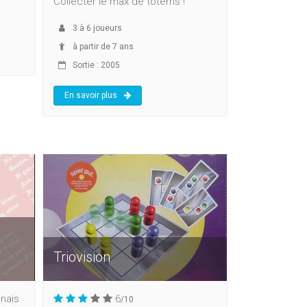
Collecter le max de totems !
3
à
6
joueurs
à partir de 7 ans
Sortie : 2005
En savoir plus
Triovision
onais
6
/10