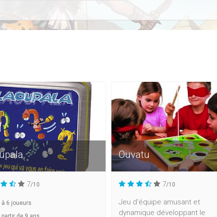
upala
Ouvatu
7
7
/10
/10
Jeu d'équipe amusant et
à
6
joueurs
dynamique développant le
 partir de 9 ans