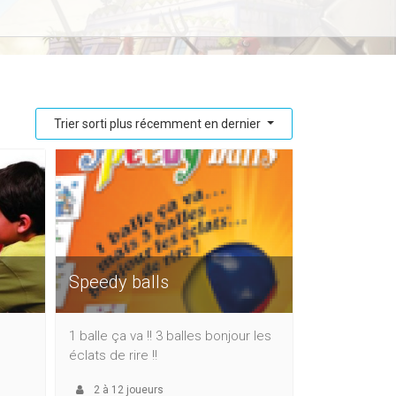
Trier sorti plus récemment en dernier
Speedy balls
1 balle ça va !! 3 balles bonjour les
éclats de rire !!
2
à
12
joueurs