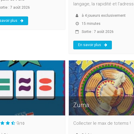
langage, la rapidité et l'adress
ortie : 7 août 2026
à
4
joueurs exclusivement
savoir plus
15 minutes
Sortie : 7 août 2026
En savoir plus
Zuma
9
Collecter le max de totems !
/10