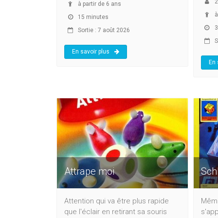
2
à partir de 6 ans
à
15 minutes
3
Sortie : 7 août 2026
So
En savoir plus
En 
Attrape moi
Schl
Attention qui va être plus rapide
Même
que l'éclair en retirant sa souris
s'app