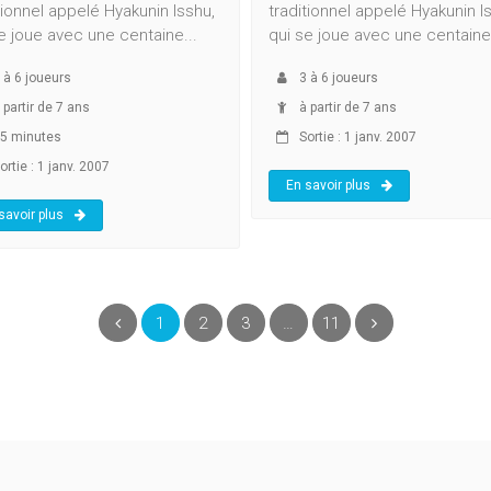
tionnel appelé Hyakunin Isshu,
traditionnel appelé Hyakunin I
e joue avec une centaine...
qui se joue avec une centaine.
à
6
joueurs
3
à
6
joueurs
 partir de 7 ans
à partir de 7 ans
5 minutes
Sortie : 1 janv. 2007
rtie : 1 janv. 2007
En savoir plus
savoir plus
(current)
Précédent
1
2
3
…
11
Suivant