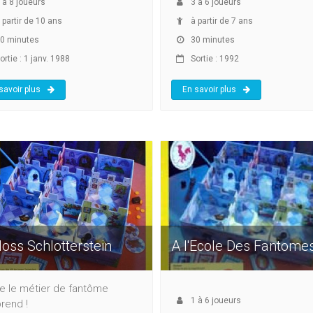
à
8
joueurs
3
à
6
joueurs
 partir de 10 ans
à partir de 7 ans
0 minutes
30 minutes
rtie : 1 janv. 1988
Sortie : 1992
savoir plus
En savoir plus
oss Schlotterstein
A l'Ecole Des Fantome
 le métier de fantôme
1
à
6
joueurs
rend !