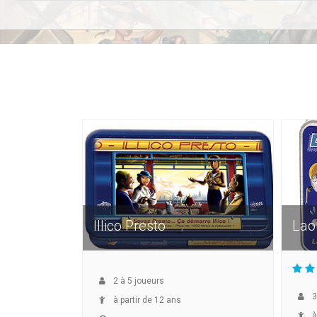
Illico Presto
Lao
2
à
5
joueurs
3
à partir de 12 ans
à