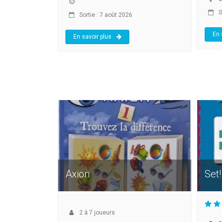
S
Sortie : 7 août 2026
En 
En savoir plus
Axion
Set!
2
à
7
joueurs