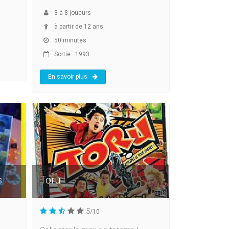
3
à
8
joueurs
à partir de 12 ans
50 minutes
Sortie : 1993
En savoir plus
s
Toru
5
/10