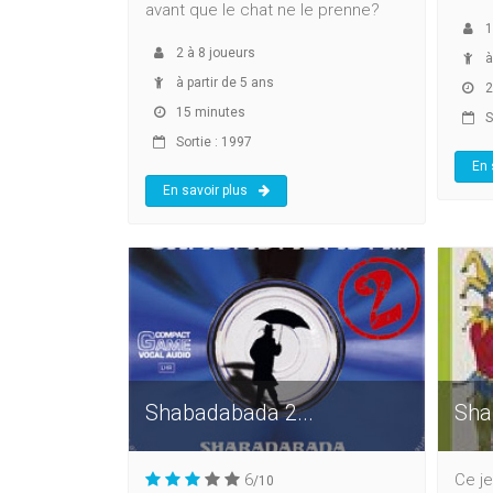
avant que le chat ne le prenne?
1
2
à
8
joueurs
à
à partir de 5 ans
2
15 minutes
So
Sortie : 1997
En 
En savoir plus
Shabadabada 2...
Sha
6
Ce je
/10