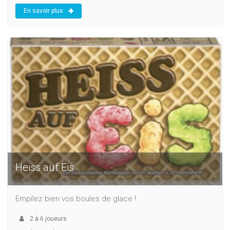
En savoir plus
Heiss auf Eis
Empilez bien vos boules de glace !
2
à
6
joueurs