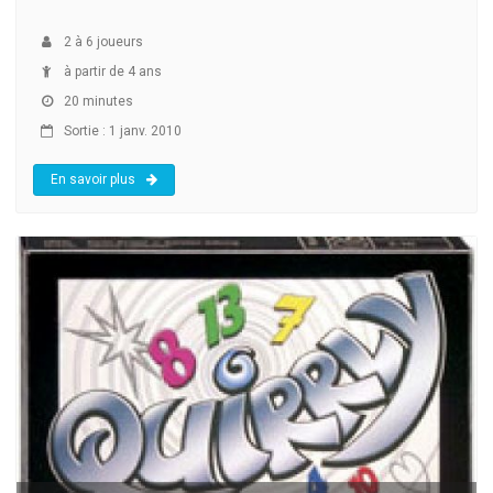
2
à
6
joueurs
à partir de 4 ans
20 minutes
Sortie : 1 janv. 2010
En savoir plus