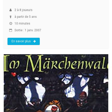
2
à
8
joueurs
à partir de 5 ans
10 minutes
Sortie : 1 janv. 2007
En savoir plus