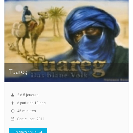
Tuareg
2
à
5
joueurs
à partir de 10 ans
45 minutes
Sortie : oct. 2011
En savoir plus