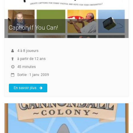
Caption If You Can!
4
à
8
joueurs
à partir de 12 ans
45 minutes
Sortie : 1 janv. 2009
En savoir plus