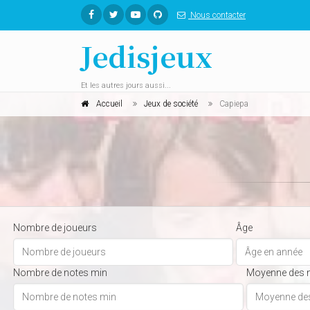
Nous contacter
Jedisjeux
Et les autres jours aussi...
Accueil
Jeux de société
Capiepa
Nombre de joueurs
Âge
Nombre de notes min
Moyenne des 