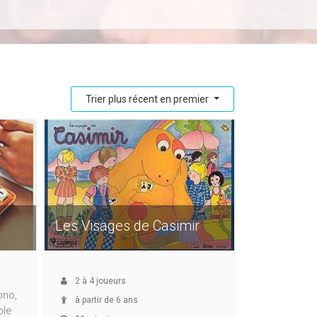
Trier plus récent en premier
Les Visages de Casimir
2
à
4
joueurs
ono,
à partir de 6 ans
ble