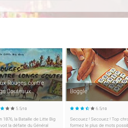
ux Rouges contre
gs Couteaux
Boggle
5.5
6.5
/10
/10
in 1876, la Bataille de Litte Big
Secouez ! Secouez ! Top chr
voit la défaite du Général
formez le plus de mots possi