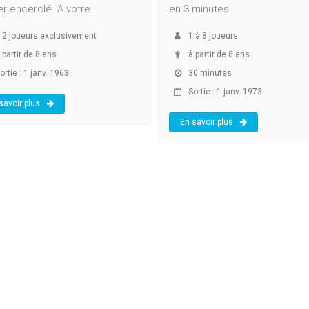
r encerclé. A votre...
en 3 minutes.
à
2
joueurs exclusivement
1
à
8
joueurs
 partir de 8 ans
à partir de 8 ans
rtie : 1 janv. 1963
30 minutes
Sortie : 1 janv. 1973
savoir plus
En savoir plus