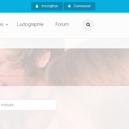
Inscription
Connexion
es
Ludographie
Forum
x