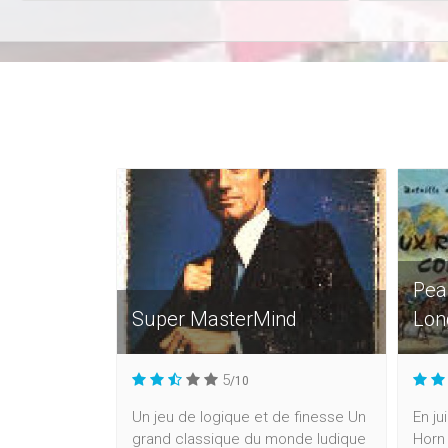
Pea
Super MasterMind
Lon
5
/10
Un jeu de logique et de finesse Un
En ju
grand classique du monde ludique
Horn 