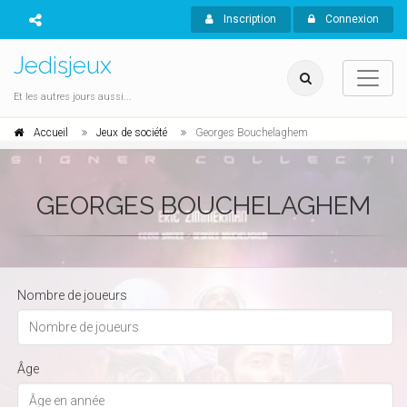
Inscription
Connexion
Jedisjeux
Et les autres jours aussi...
Accueil
Jeux de société
Georges Bouchelaghem
GEORGES BOUCHELAGHEM
Nombre de joueurs
Âge