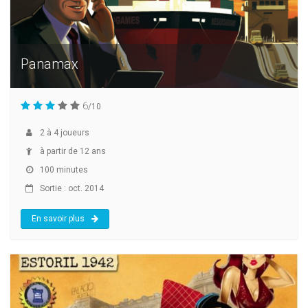
Panamax
6
/10
2
à
4
joueurs
à partir de 12 ans
100 minutes
Sortie : oct. 2014
En savoir plus