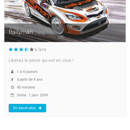
Rallyman
6.9
/10
Libérez le pilote qui est en vous !
1
à
4
joueurs
à partir de 9 ans
45 minutes
Sortie : 1 janv. 2009
En savoir plus