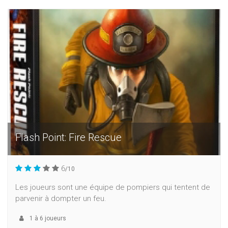
Flash Point: Fire Rescue
6
/10
Les joueurs sont une équipe de pompiers qui tentent de
parvenir à dompter un feu.
1
à
6
joueurs