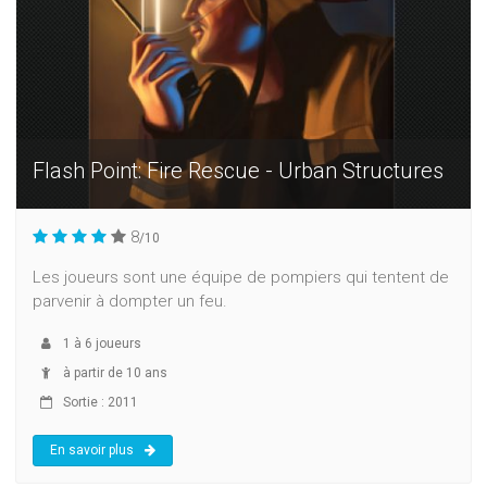
Flash Point: Fire Rescue - Urban Structures
8
/10
Les joueurs sont une équipe de pompiers qui tentent de
parvenir à dompter un feu.
1
à
6
joueurs
à partir de 10 ans
Sortie : 2011
En savoir plus