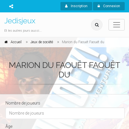
Inscription
Connexion
Jedisjeux
Et les autres jours aussi...
Accueil
Jeux de société
Marion du Faouët Faouët du
MARION DU FAOUËT FAOUËT
DU
Nombre de joueurs
Âge