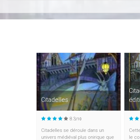
Cita
Citadelles
édit
8.3
/10
Citadelles se déroule dans un
Cette
univers médiéval plus onirique que
le co