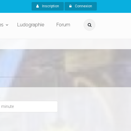
Inscription
Connexion
es
Ludographie
Forum
x