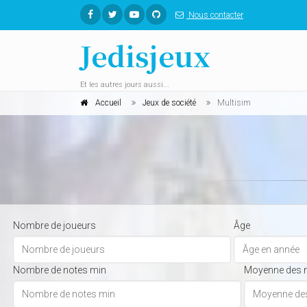
Nous contacter
Jedisjeux
Et les autres jours aussi...
Accueil
Jeux de société
Multisim
Nombre de joueurs
Âge
Nombre de notes min
Moyenne des 