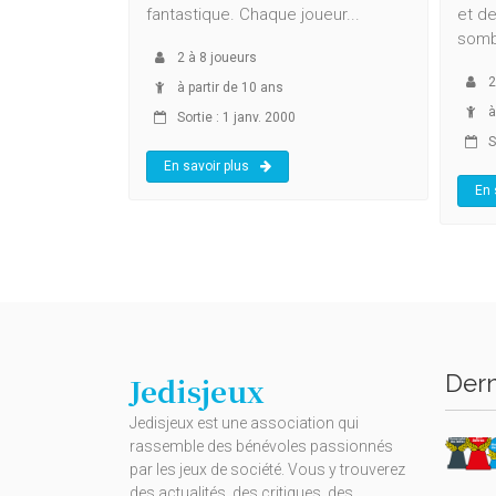
fantastique. Chaque joueur...
et de
sombr
2
à
8
joueurs
2
à partir de 10 ans
à
Sortie : 1 janv. 2000
So
En savoir plus
En 
Dern
Jedisjeux
Jedisjeux est une association qui
rassemble des bénévoles passionnés
par les jeux de société. Vous y trouverez
des actualités, des critiques, des