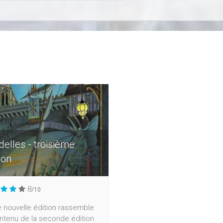
delles - troisième
ion
8
/10
 nouvelle édition rassemble
ntenu de la seconde édition