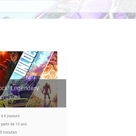
ock! Legendary
entures
à
6
joueurs
 partir de 10 ans
0 minutes