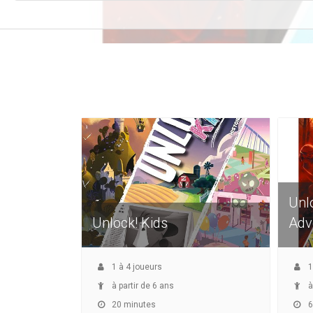
Unl
Unlock! Kids
Adv
1
à
4
joueurs
1
à partir de 6 ans
à
20 minutes
6