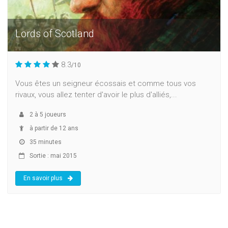
Lords of Scotland
8.3
/10
Vous êtes un seigneur écossais et comme tous vos
rivaux, vous allez tenter d'avoir le plus d'alliés,...
2
à
5
joueurs
à partir de 12 ans
35 minutes
Sortie : mai 2015
En savoir plus