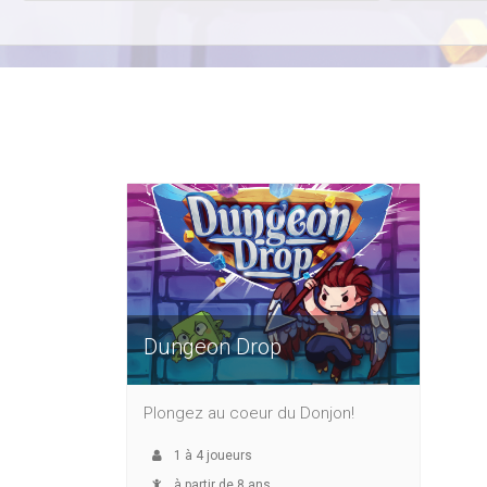
Dungeon Drop
Plongez au coeur du Donjon!
1
à
4
joueurs
à partir de 8 ans