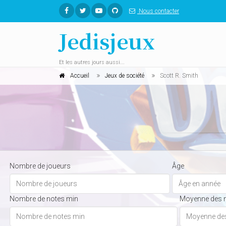
Nous contacter
Jedisjeux
Et les autres jours aussi...
Accueil
Jeux de société
Scott R. Smith
Nombre de joueurs
Âge
Nombre de notes min
Moyenne des 