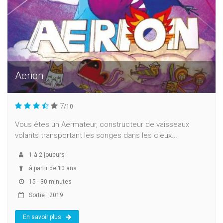
Aerion
7
/10
Vous êtes un Aermateur, constructeur de vaisseaux
volants transportant les songes dans les cieux...
1
à
2
joueurs
à partir de 10 ans
15 - 30 minutes
Sortie : 2019
En savoir plus