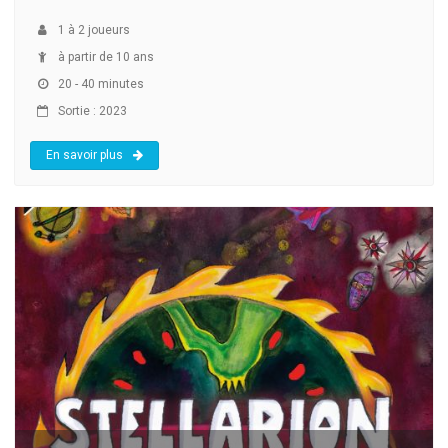
1
à
2
joueurs
à partir de 10 ans
20 - 40 minutes
Sortie : 2023
En savoir plus