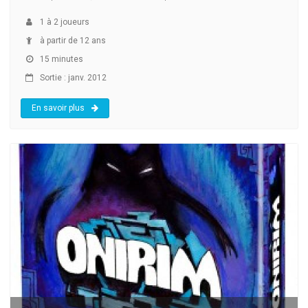
1
à
2
joueurs
à partir de 12 ans
15 minutes
Sortie : janv. 2012
En savoir plus