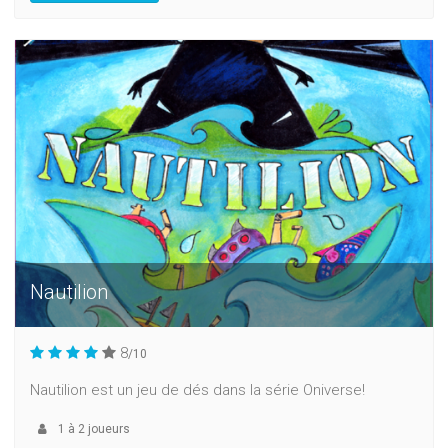
Nautilion
8
/10
Nautilion est un jeu de dés dans la série Oniverse!
1
à
2
joueurs