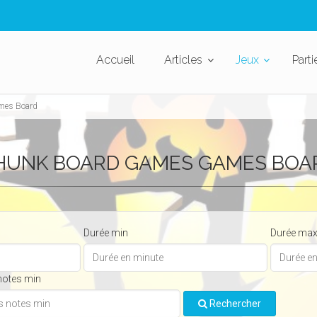
Accueil
Articles
Jeux
Parti
mes Board
HUNK BOARD GAMES GAMES BOA
Durée min
Durée ma
notes min
Rechercher