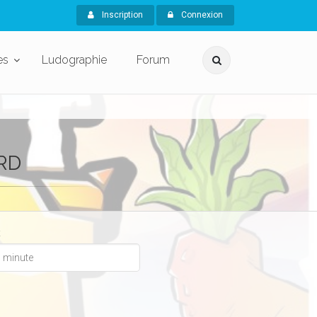
Inscription
Connexion
es
Ludographie
Forum
RD
x