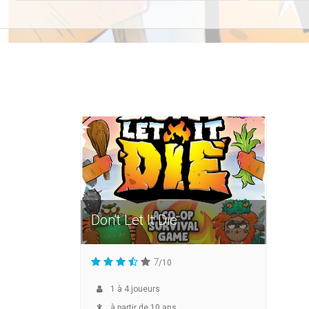
Don't Let It Die
7
/10
1
à
4
joueurs
à partir de 10 ans