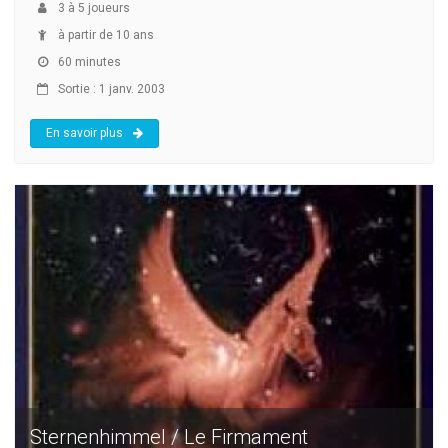
3
à
5
joueurs
à partir de 10 ans
60 minutes
Sortie : 1 janv. 2003
En savoir plus
Sternenhimmel / Le Firmament