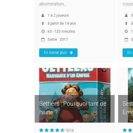
abomination,...
cours
1
à
2
joueurs
3
à partir de 14 ans
à
60 - 120 minutes
1
Sortie : 2017
S
En savoir plus
En 
Settlers : Pourquoi tant de
Sett
haine ?
Emp
9
/10