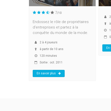
7
/10
2
Endossez le rôle de propriétaires
à
d'entreprises et partez à la
1
conquête du monde de la mode.
So
2
à
4
joueurs
En 
à partir de 10 ans
120 minutes
Sortie : oct. 2011
En savoir plus