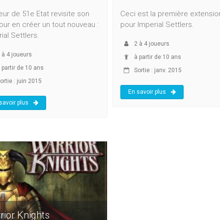
eur de 51e Etat revisite son
Ceci est la première extensio
our en créer un tout nouveau :
pour Imperial Settlers.
ial Settlers.
2
à
4
joueurs
à
4
joueurs
à partir de 10 ans
 partir de 10 ans
Sortie : janv. 2015
ortie : juin 2015
En savoir plus
savoir plus
rior Knights