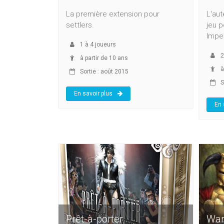
La première extension pour
L'aut
settlers.
jeu p
Imper
1
à
4
joueurs
2
à partir de 10 ans
à
Sortie : août 2015
S
En savoir plus
En 
Prêt-à-porter
War