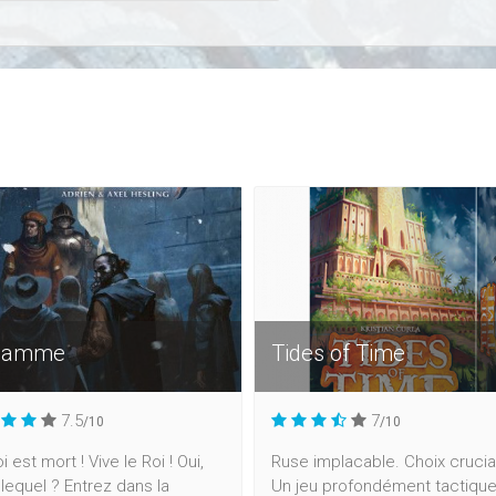
flamme
Tides of Time
7.5
7
/10
/10
i est mort ! Vive le Roi ! Oui,
Ruse implacable. Choix crucia
lequel ? Entrez dans la
Un jeu profondément tactiqu