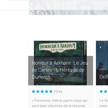
Horreur à Arkham : Le Jeu
de Cartes - L’Héritage de
Dunwich
Ori
10
/10
« Personne, même parmi ceux qui
Le Ro
sont bien informés de la récente
mais 