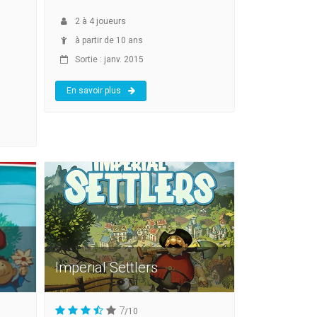
2
à
4
joueurs
à partir de 10 ans
Sortie : janv. 2015
En savoir plus
Imperial Settlers
7
/10