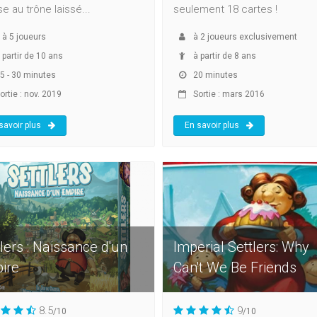
e au trône laissé...
seulement 18 cartes !
à
5
joueurs
à
2
joueurs exclusivement
 partir de 10 ans
à partir de 8 ans
5 - 30 minutes
20 minutes
ortie : nov. 2019
Sortie : mars 2016
savoir plus
En savoir plus
lers : Naissance d'un
Imperial Settlers: Why
ire
Can't We Be Friends
8.5
9
/10
/10