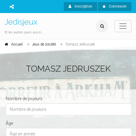
Inscription
Connexion
Jedisjeux
Et les autres jours aussi...
Accueil
Jeux de société
Tomasz Jedruszek
TOMASZ JEDRUSZEK
Nombre de joueurs
Âge