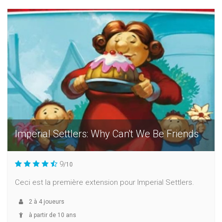
Imperial Settlers: Why Can't We Be Friends
9
/10
Ceci est la première extension pour Imperial Settlers.
2
à
4
joueurs
à partir de 10 ans