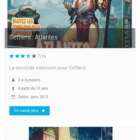
Settlers : Atlantes
7
/10
La seconde extension pour Settlers.
2
à
4
joueurs
à partir de 10 ans
Sortie : janv. 2015
En savoir plus