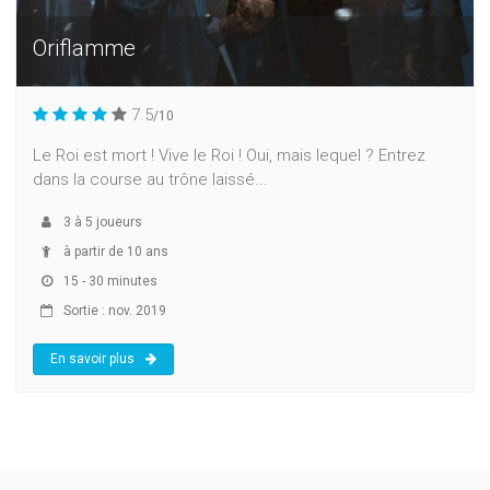
Oriflamme
7.5
/10
Le Roi est mort ! Vive le Roi ! Oui, mais lequel ? Entrez
dans la course au trône laissé...
3
à
5
joueurs
à partir de 10 ans
15 - 30 minutes
Sortie : nov. 2019
En savoir plus