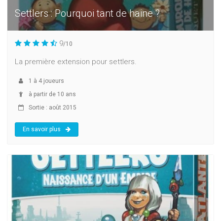
Settlers : Pourquoi tant de haine ?
9
/10
La première extension pour settlers.
1
à
4
joueurs
à partir de 10 ans
Sortie : août 2015
En savoir plus