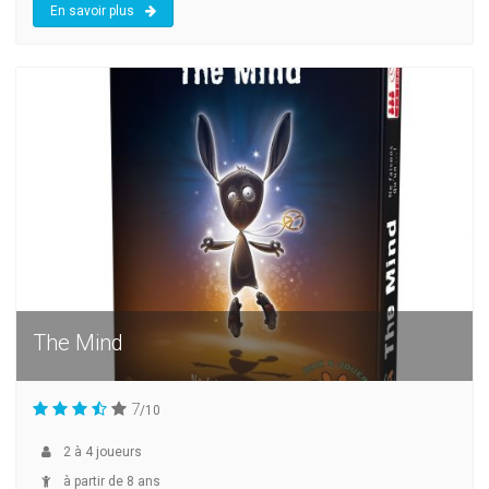
En savoir plus
The Mind
7
/10
2
à
4
joueurs
à partir de 8 ans