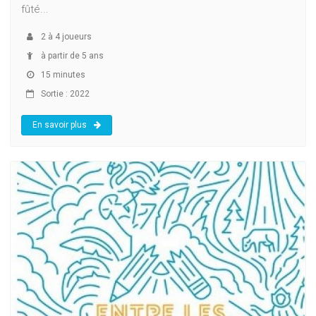
fûté...
2
à
4
joueurs
à partir de 5 ans
15 minutes
Sortie : 2022
En savoir plus