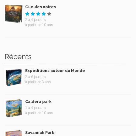
Gueules noires
2
à
4
joueurs
à partir de 10 ans
Récents
Expéditions autour du Monde
2
à
6
joueurs
à partir de 8 ans
Caldera park
1
à
4
joueurs
à partir de 10 ans
Savannah Park