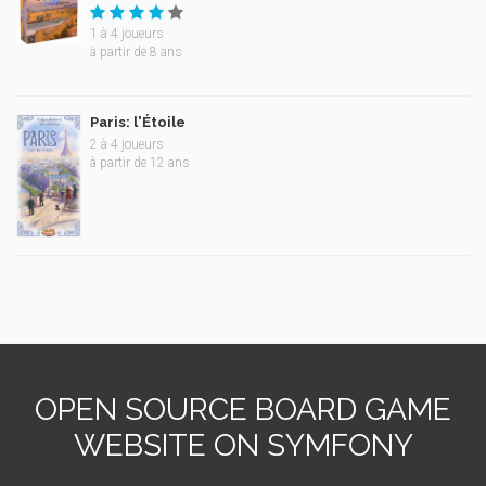
1
à
4
joueurs
à partir de 8 ans
Paris: l'Étoile
2
à
4
joueurs
à partir de 12 ans
OPEN SOURCE BOARD GAME
WEBSITE ON SYMFONY