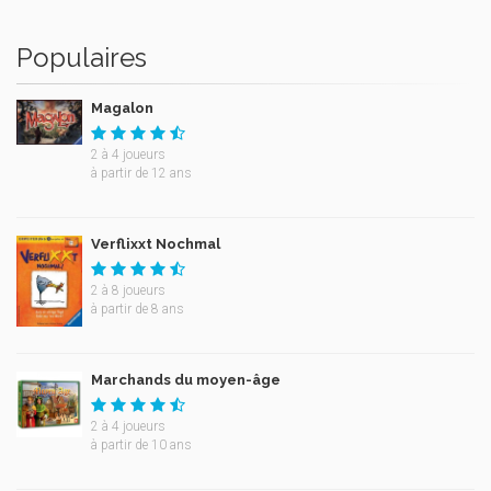
Populaires
Magalon
2
à
4
joueurs
à partir de 12 ans
Verflixxt Nochmal
2
à
8
joueurs
à partir de 8 ans
Marchands du moyen-âge
2
à
4
joueurs
à partir de 10 ans