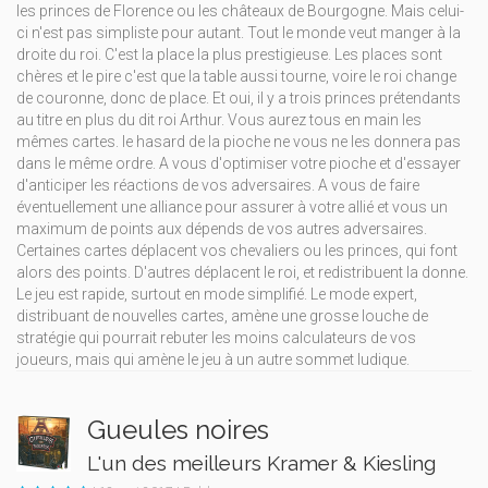
les princes de Florence ou les châteaux de Bourgogne. Mais celui-
ci n'est pas simpliste pour autant. Tout le monde veut manger à la
droite du roi. C'est la place la plus prestigieuse. Les places sont
chères et le pire c'est que la table aussi tourne, voire le roi change
de couronne, donc de place. Et oui, il y a trois princes prétendants
au titre en plus du dit roi Arthur. Vous aurez tous en main les
mêmes cartes. le hasard de la pioche ne vous ne les donnera pas
dans le même ordre. A vous d'optimiser votre pioche et d'essayer
d'anticiper les réactions de vos adversaires. A vous de faire
éventuellement une alliance pour assurer à votre allié et vous un
maximum de points aux dépends de vos autres adversaires.
Certaines cartes déplacent vos chevaliers ou les princes, qui font
alors des points. D'autres déplacent le roi, et redistribuent la donne.
Le jeu est rapide, surtout en mode simplifié. Le mode expert,
distribuant de nouvelles cartes, amène une grosse louche de
stratégie qui pourrait rebuter les moins calculateurs de vos
joueurs, mais qui amène le jeu à un autre sommet ludique.
Gueules noires
L'un des meilleurs Kramer & Kiesling