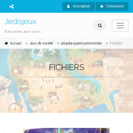
Inscription
Connexion
Jedisjeux
Et les autres jours aussi...
Accueil
Jeux de société
arcadia-quest-outre-tombe
Fichiers
FICHIERS