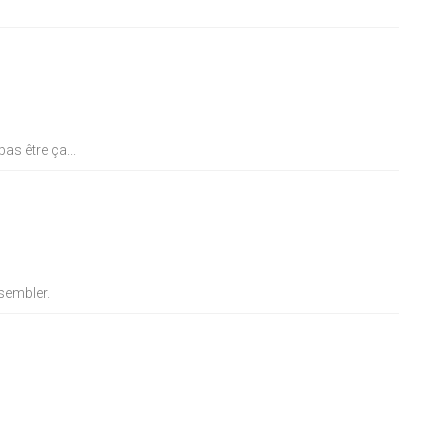
as être ça...
ssembler.