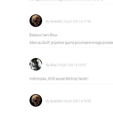
By
kevetoile
| 19 juil. 2011 à 17:55
Balaise l'ami Blue.
Allez au bluff, je pense que la prochaine image posté
By
Blue
| 19 juil. 2011 à 19:07
même pas, AOS aurait été trop facile !
By
kevetoile
| 19 juil. 2011 à 19:28