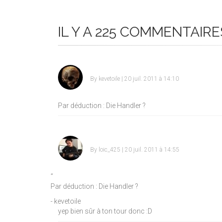
IL Y A 225 COMMENTAIRE
By
kevetoile
| 20 juil. 2011 à 14:10
Par déduction : Die Handler ?
By
loic_425
| 20 juil. 2011 à 14:55
“
Par déduction : Die Handler ?
- kevetoile
yep bien sûr à ton tour donc
:D