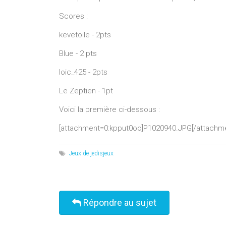
Scores :
kevetoile - 2pts
Blue - 2 pts
loic_425 - 2pts
Le Zeptien - 1pt
Voici la première ci-dessous :
[attachment=0:kpput0oo]
P1020940.JPG
[/attachm
Jeux de jedisjeux
Répondre au sujet