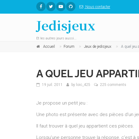
Nous contacter
Jedisjeux
Et les autres jours aussi...
Accueil
Forum
Jeux de jedisjeux
A quel jeu 
A QUEL JEU APPARTI
19 juil. 2011
by
loic_425
225 comments
Je propose un petit jeu :
Une photo est présente avec des pièces d'un je
Il faut trouver à quel jeu appartient ces pièces.
Lorsqu'une personne trouve la réponse, c'est à s