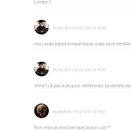
London ?
By
loic_425
| 19 juil. 2011 à 19:34
moi j'avais pensé à mauer bauer, mais ça ne semble p
By
loic_425
| 19 juil. 2011 à 19:37
china ? j'ai pas le jeu pour vérifier mais ça semble re
By
kevetoile
| 19 juil. 2011 à 19:47
Non, mais je crois bien que j'ai bon Loïc ^^