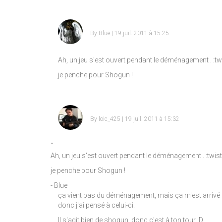
By
Blue
| 19 juil. 2011 à 15:25
Ah, un jeu s'est ouvert pendant le déménagement .
:tw
je penche pour Shogun !
By
loic_425
| 19 juil. 2011 à 15:32
“
Ah, un jeu s'est ouvert pendant le déménagement .
:twis
je penche pour Shogun !
- Blue
ça vient pas du déménagement, mais ça m'est arrivé d
donc j'ai pensé à celui-ci.
Il s'agit bien de shogun, donc c'est à ton tour
:D