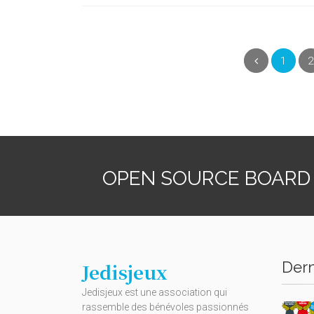
(curre
Précédent
1
2
OPEN SOURCE BOARD
Dern
Jedisjeux
Jedisjeux est une association qui
rassemble des bénévoles passionnés