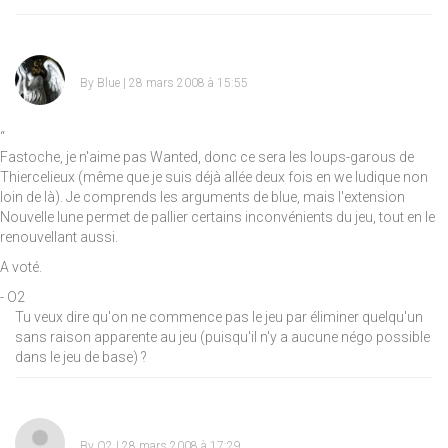
By
Blue
| 28 mars 2008 à 15:55
“
Fastoche, je n'aime pas Wanted, donc ce sera les loups-garous de
Thiercelieux (même que je suis déjà allée deux fois en we ludique non
loin de là). Je comprends les arguments de blue, mais l'extension
Nouvelle lune permet de pallier certains inconvénients du jeu, tout en le
renouvellant aussi.
A voté.
- O2
Tu veux dire qu'on ne commence pas le jeu par éliminer quelqu'un
sans raison apparente au jeu (puisqu'il n'y a aucune négo possible
dans le jeu de base) ?
By
O2
| 28 mars 2008 à 17:29