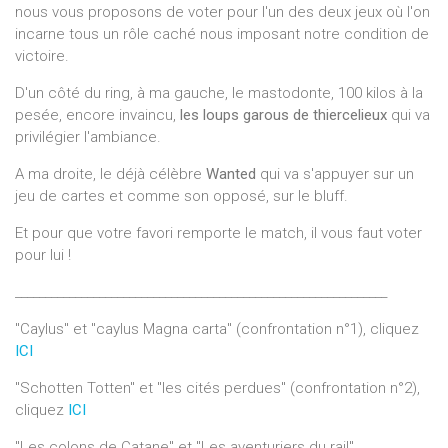
nous vous proposons de voter pour l'un des deux jeux où l'on
incarne tous un rôle caché nous imposant notre condition de
victoire.
D'un côté du ring, à ma gauche, le mastodonte, 100 kilos à la
pesée, encore invaincu,
les loups garous de thiercelieux
qui va
privilégier l'ambiance.
A ma droite, le déjà célèbre
Wanted
qui va s'appuyer sur un
jeu de cartes et comme son opposé, sur le bluff.
Et pour que votre favori remporte le match, il vous faut voter
pour lui !
______________________________________________________________
"Caylus" et "caylus Magna carta" (confrontation n°1), cliquez
ICI
"Schotten Totten" et "les cités perdues" (confrontation n°2),
cliquez
ICI
"Les colons de Catane" et "Les aventuriers du rail"