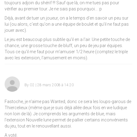
toujours adjoin du shérif !!! Sauf que là, on me tues pas pour
vérifier au premier tour. Je ne sais pas pourquoi... :p
Déjà, avant de tuer un joueur, on a le temps d'en savoir un peu sur
lui (ou alors, c'est qu'on a une équipe de boulet et qu'il ne faut pas
jouer avec).
Le jeu est beaucoup plus subtile qu'il en a l'air. Une petite touche de
chance, une grosse touche de bluff, un peu de jeu par équipes.
Tous ce qu'il me faut pour m'amuser 1/2 heure (comptez le triple
avec les extension, l'amusement en moins).
By
O2
| 28 mars 2008 à 14:20
Fastoche, je n'aime pas Wanted, donc ce sera les loups-garous de
Thiercelieux (même que je suis déjà allée deux fois en we ludique
non loin de là). Je comprends les arguments de blue, mais
l'extension Nouvelle lune permet de pallier certains inconvénients
du jeu, tout en le renouvellant aussi.
A voté.