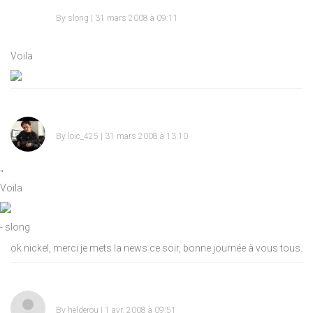
By
slong
| 31 mars 2008 à 09:11
Voila
By
loic_425
| 31 mars 2008 à 13:10
“
Voila
- slong
ok nickel, merci je mets la news ce soir, bonne journée à vous tous.
By
helderou
| 1 avr. 2008 à 09:51