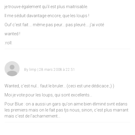
je trouve également qu'il est plus maitrisable.
Il me séduit davantage encore, que les loups !
Ouf c'est fait ... même pas peur... pas pleuré.... j'ai voté
wanted !
:roll:
By
limp
| 28 mars 2008 à 22:51
Wanted, c'est nul... faut le bruler... (ceci est une dédicace
;)
)
Moi je vote pour les loups, qui sont excellents...
Pour Blue : on a aussi un gars qu'on aime bien éliminé svnt edans
les premiers mais on le fait pas tjs nous, sinon, c'est plus marrant
mais c'est de l'acharnement...