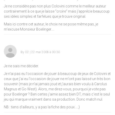
Je ne considère pas non plus Colovini comme le meilleur auteur
contrairement à ce que je laisse "croire" mais j'apprécie beaucoup
ses idées simples et farfelues que je trouve original.
Mais ici contre cet auteur, le choix ne se pose même pas, je
m'excuse Monsieur Boelinger....
By
O2
| 22 mai 2008 à 00:30
Je ne sais me décider.
Je n'ai pas eu l'occasion de jouer à beaucoup de jeux de Colovini et
ceux que j'ai eu l'occasion de jouer ne m'ont pas laissé un très bon
souvenir (mais je n'ai jamais joué et j'aurais bien voulu à Carolus
Magnus et Go West). Alors, me direz-vous, pourquoi je vote pas
pour Boelinger ? Ben certes j'aime assez bien DT, mais c'est le seul
jeu qui marque vraiment dans sa production. Donc match nul.
NB : tiens d'ailleurs, y a pas la fiche des poux...
;)