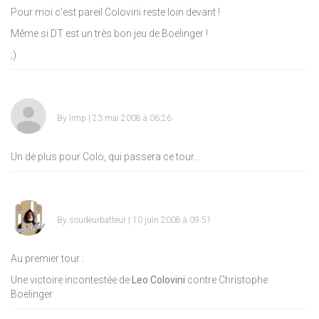
Pour moi c'est pareil Colovini reste loin devant !
Même si DT est un très bon jeu de Boelinger !
;)
By
limp
| 23 mai 2008 à 06:26
Un de plus pour Colo, qui passera ce tour...
By
soudeurbatteur
| 10 juin 2008 à 09:51
Au premier tour :
Une victoire incontestée de
Leo Colovini
contre Christophe
Boelinger