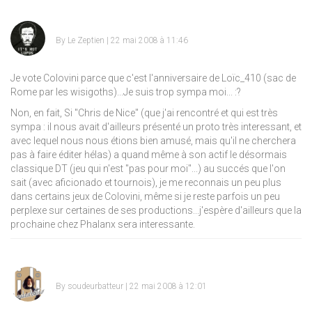
By
Le Zeptien
| 22 mai 2008 à 11:46
Je vote Colovini parce que c'est l'anniversaire de Loïc_410 (sac de
Rome par les wisigoths)...Je suis trop sympa moi...
:?
Non, en fait, Si "Chris de Nice" (que j'ai rencontré et qui est très
sympa : il nous avait d'ailleurs présenté un proto très interessant, et
avec lequel nous nous étions bien amusé, mais qu'il ne cherchera
pas à faire éditer hélas) a quand même à son actif le désormais
classique DT (jeu qui n'est "pas pour moi"...) au succés que l'on
sait (avec aficionado et tournois), je me reconnais un peu plus
dans certains jeux de Colovini, même si je reste parfois un peu
perplexe sur certaines de ses productions...j'espère d'ailleurs que la
prochaine chez Phalanx sera interessante.
By
soudeurbatteur
| 22 mai 2008 à 12:01