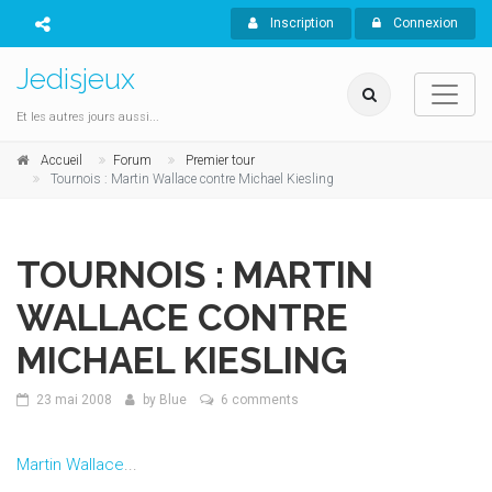
Inscription
Connexion
Jedisjeux
Et les autres jours aussi...
Accueil
Forum
Premier tour
Tournois : Martin Wallace contre Michael Kiesling
TOURNOIS : MARTIN
WALLACE CONTRE
MICHAEL KIESLING
23 mai 2008
by
Blue
6 comments
Martin Wallace
...