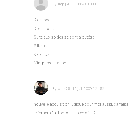
By
limp
| 9 juil. 2009 à 10:11
Dice town
Dominion 2
Suite aux soldes se sont ajoutés :
Silk road
Kaléidos
Mini passe-trappe
By
loic_425
| 15 juil. 2009 à 21:52
nouvelle acquisition ludique pour moi aussi, ça faisait
le fameux "automobile" bien sûr
:D