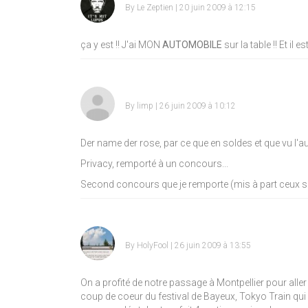
By
Le Zeptien
| 20 juin 2009 à 12:15
ça y est !! J'ai MON
AUTOMOBILE
sur la table !! Et il
By
limp
| 26 juin 2009 à 10:12
Der name der rose, par ce que en soldes et que vu l'aut
Privacy, remporté à un concours...
Second concours que je remporte (mis à part ceux sur l
By
HolyFool
| 26 juin 2009 à 13:55
On a profité de notre passage à Montpellier pour aller 
coup de coeur du festival de Bayeux, Tokyo Train qui 