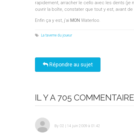
rapidement, arracher le cello avec les dents (je
ouvrir la boîte, constater que tout y est, avant de
Enfin ça y est, j'ai
MON
Waterloo.
La taverne du joueur
Répondre au sujet
IL Y A 705 COMMENTAIR
By
O2
| 14 juin 2009 à 01:42