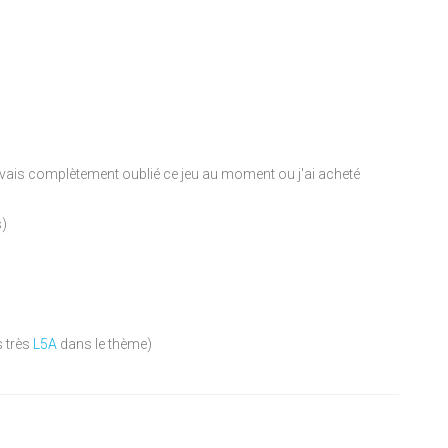
'avais complètement oublié ce jeu au moment ou j'ai acheté
s)
s très
L5A
dans le thème)