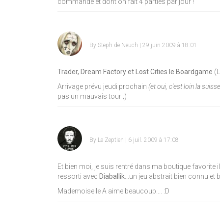
commandé et dont on fait 4 parties par jour !
By
Steph de Neuch
| 29 juin 2009 à 18:01
Trader, Dream Factory et Lost Cities le Boardgame
(L
Arrivage prévu jeudi prochain
(et oui, c'est loin la suisse
pas un mauvais tour
;)
By
Le Zeptien
| 6 juil. 2009 à 17:08
Et bien moi, je suis rentré dans ma boutique favorite il
ressorti avec
Diaballik
...un jeu abstrait bien connu e
Mademoiselle A aime beaucoup....
:D