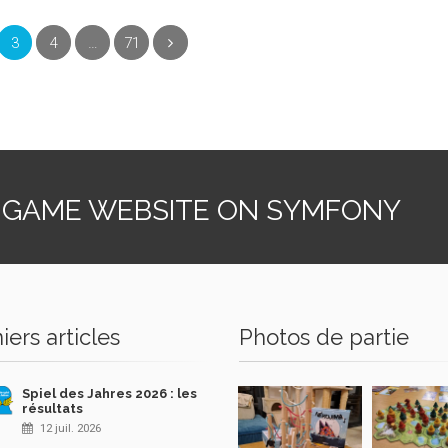
(current)
3
4
…
71
Suivant
 GAME WEBSITE ON SYMFONY
iers articles
Photos de partie
Spiel des Jahres 2026 : les
résultats
12 juil. 2026