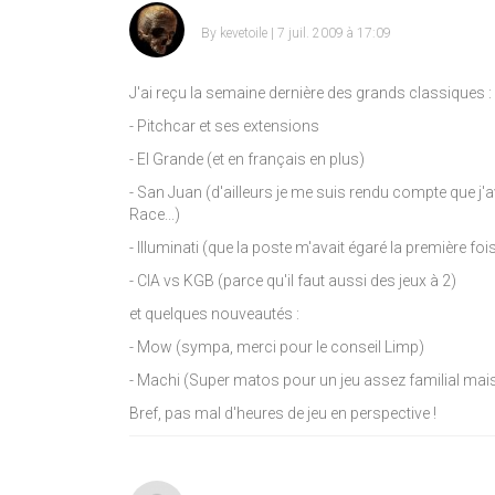
By
kevetoile
| 7 juil. 2009 à 17:09
J'ai reçu la semaine dernière des grands classiques :
- Pitchcar et ses extensions
- El Grande (et en français en plus)
- San Juan (d'ailleurs je me suis rendu compte que j
Race...)
- Illuminati (que la poste m'avait égaré la première foi
- CIA vs KGB (parce qu'il faut aussi des jeux à 2)
et quelques nouveautés :
- Mow (sympa, merci pour le conseil Limp)
- Machi (Super matos pour un jeu assez familial mai
Bref, pas mal d'heures de jeu en perspective !