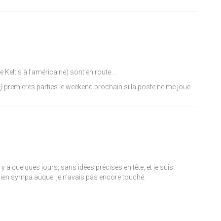
e Keltis à l'américaine) sont en route ...
)
premieres parties le weekend prochain si la poste ne me joue
 y a quelques jours, sans idées précises en tête, et je suis
t bien sympa auquel je n'avais pas encore touché.