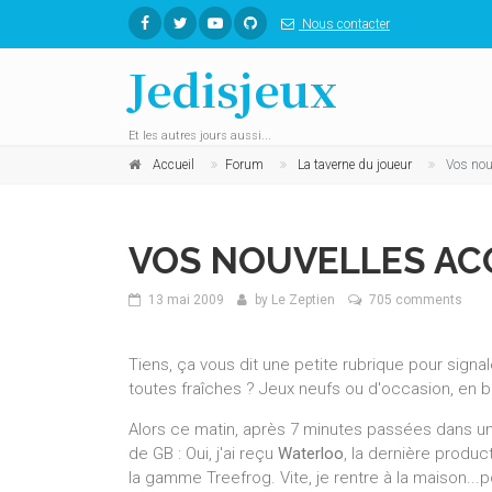
Nous contacter
Jedisjeux
Et les autres jours aussi...
Accueil
Forum
La taverne du joueur
Vos nou
VOS NOUVELLES ACQ
13 mai 2009
by
Le Zeptien
705 comments
Tiens, ça vous dit une petite rubrique pour sign
toutes fraîches ? Jeux neufs ou d'occasion, en b
Alors ce matin, après 7 minutes passées dans une fi
de GB : Oui, j'ai reçu
Waterloo
, la dernière produ
la gamme Treefrog. Vite, je rentre à la maison...po