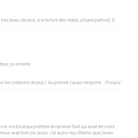
 est très beau (de plus, à la lecture des règles, je bave partout)
:D
eur, ça se tente.
es créations de jeux ). Au premier j'avais remporté ... Privacy !
voir ma boutique préférée et ramener Dixit qui avait été notre
nous avait bien plu aussi. J'ai aussi reçu Mixmo que j'avais