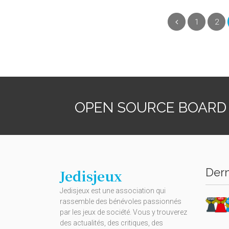
Précédent
1
2
OPEN SOURCE BOARD
Dern
Jedisjeux
Jedisjeux est une association qui
rassemble des bénévoles passionnés
par les jeux de société. Vous y trouverez
des actualités, des critiques, des