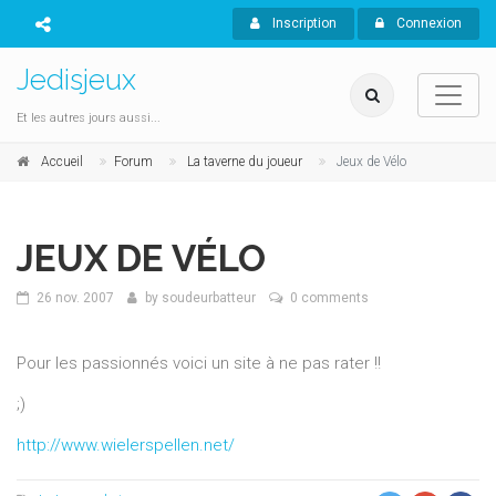
Inscription
Connexion
Jedisjeux
Et les autres jours aussi...
Accueil
Forum
La taverne du joueur
Jeux de Vélo
JEUX DE VÉLO
26 nov. 2007
by
soudeurbatteur
0 comments
Pour les passionnés voici un site à ne pas rater !!
;)
http://www.wielerspellen.net/