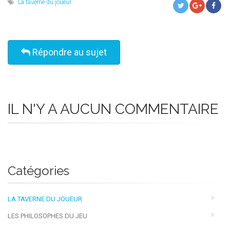
La taverne du joueur
Répondre au sujet
IL N'Y A AUCUN COMMENTAIRE
Catégories
LA TAVERNE DU JOUEUR
LES PHILOSOPHES DU JEU