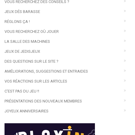
VOUS RECHERCHEZ DES CONSEILS ?
JEUX DÉS BARASSE
RÉGLONS ÇA !
VOUS RECHERCHEZ OÙ JOUER
LA SALLE DES MACHINES
JEUX DE JEDISJEUX
DES QUESTIONS SUR LE SITE ?
AMÉLIORATIONS, SUGGESTIONS ET ENTRAIDES
VOS RÉACTIONS SUR LES ARTICLES
C'EST PAS DU JEU !!
PRÉSENTATIONS DES NOUVEAUX MEMBRES
JOYEUX ANNIVERSAIRES