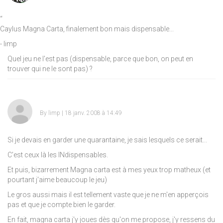
“
Caylus Magna Carta, finalement bon mais dispensable...
- limp
Quel jeu ne l'est pas (dispensable, parce que bon, on peut en
trouver qui ne le sont pas) ?
By
limp
| 18 janv. 2008 à 14:49
Si je devais en garder une quarantaine, je sais lesquels ce serait...
C'est ceux là les INdispensables.
Et puis, bizarrement Magna carta est à mes yeux trop matheux (et
pourtant j'aime beaucoup le jeu)
Le gros aussi mais il est tellement vaste que je ne m'en apperçois
pas et que je compte bien le garder.
En fait, magna carta j'y joues dès qu'on me propose, j'y ressens du