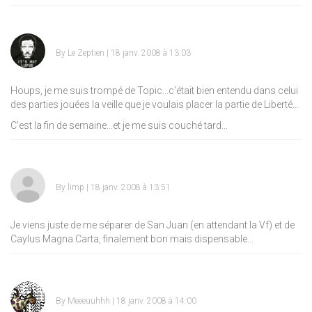
By
Le Zeptien
| 18 janv. 2008 à 13:03
Houps, je me suis trompé de Topic...c'était bien entendu dans celui
des parties jouées la veille que je voulais placer la partie de Liberté...
C'est la fin de semaine...et je me suis couché tard...
By
limp
| 18 janv. 2008 à 13:51
Je viens juste de me séparer de San Juan (en attendant la Vf) et de
Caylus Magna Carta, finalement bon mais dispensable...
By
Meeeuuhhh
| 18 janv. 2008 à 14:00