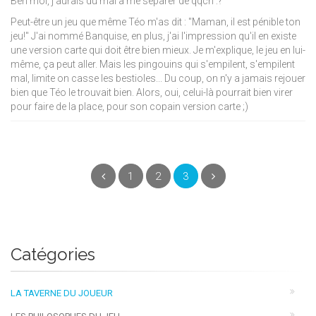
Ben moi, j'aurais du mal à me séparer de qqch
:?
Peut-être un jeu que même Téo m'as dit : "Maman, il est pénible ton
jeu!" J'ai nommé Banquise, en plus, j'ai l'impression qu'il en existe
une version carte qui doit être bien mieux. Je m'explique, le jeu en lui-
même, ça peut aller. Mais les pingouins qui s'empilent, s'empilent
mal, limite on casse les bestioles... Du coup, on n'y a jamais rejouer
bien que Téo le trouvait bien. Alors, oui, celui-là pourrait bien virer
pour faire de la place, pour son copain version carte
;)
(current)
Précédent
1
2
3
Suivant
Catégories
LA TAVERNE DU JOUEUR