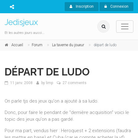
Inscription
Connexion
Jedisjeux
Et les autres jours aussi...
Accueil
Forum
La taverne du joueur
départ de ludo
DÉPART DE LUDO
11 janv. 2008
by
limp
27 comments
On parle tjs des jeux qu'on a ajouté à sa ludo.
Donc, pour faire le pendant de "dernière acquisition" voici le
topic des jeux qu'on a pas gardé.
Pour ma part, vendus hier : Heroquest + 2 extensions (faudra
les mettre en base) et Cuba (car je compte acheter la vf) ...