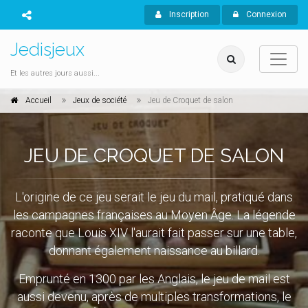
Inscription
Connexion
Jedisjeux
Et les autres jours aussi...
Accueil
Jeux de société
Jeu de Croquet de salon
JEU DE CROQUET DE SALON
L'origine de ce jeu serait le jeu du mail, pratiqué dans
les campagnes françaises au Moyen Âge. La légende
raconte que Louis XIV l'aurait fait passer sur une table,
donnant également naissance au billard.
Emprunté en 1300 par les Anglais, le jeu de mail est
aussi devenu, après de multiples transformations, le