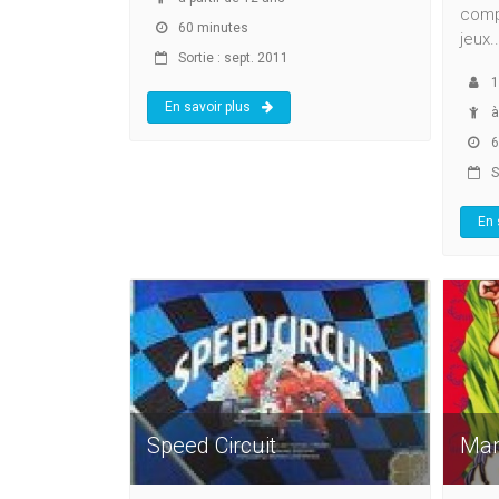
compa
60 minutes
jeux..
Sortie : sept. 2011
1
En savoir plus
à
6
S
En 
Speed Circuit
Ma