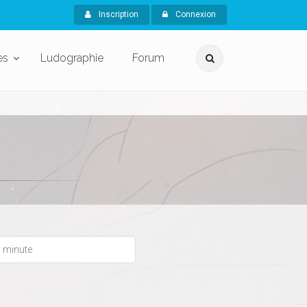
Inscription
Connexion
es
Ludographie
Forum
x