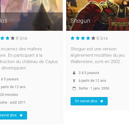
lus
Shogun
8.3
8.3
/10
/10
 incarnez des maîtres
Shogun est une version
re. En participant à la
légèrement modifiée du jeu
truction du château de Caylus
Wallenstein, sorti en 2002...
 développant...
3
à
5
joueurs
à
5
joueurs
à partir de 12 ans
 partir de 12 ans
Sortie : 1 janv. 2006
20 minutes
En savoir plus
ortie : août 2011
savoir plus