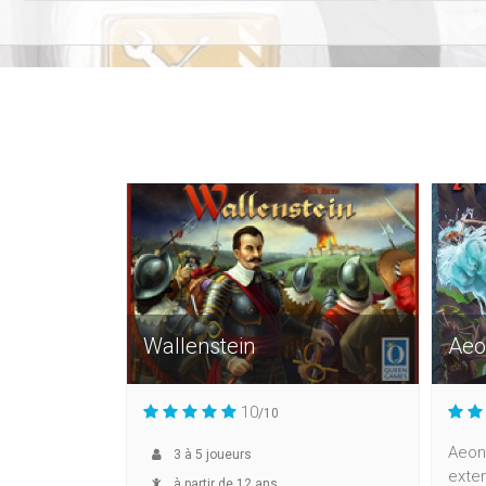
Wallenstein
Aeo
10
/10
Aeon
3
à
5
joueurs
exte
à partir de 12 ans