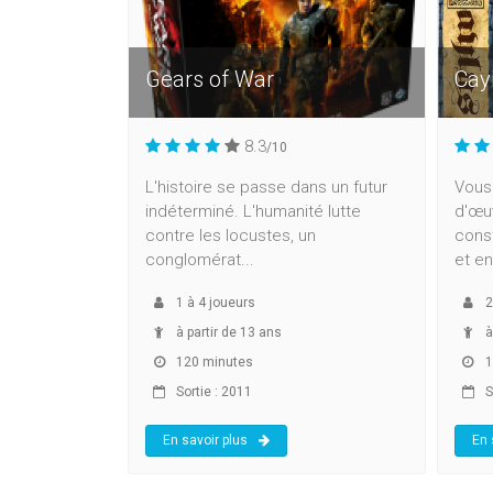
Gears of War
Cay
8.3
/10
L'histoire se passe dans un futur
Vous
indéterminé. L'humanité lutte
d'œuv
contre les locustes, un
cons
conglomérat...
et en
1
à
4
joueurs
2
à partir de 13 ans
à
120 minutes
1
Sortie : 2011
S
En savoir plus
En 