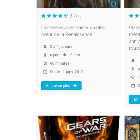
8.7
/10
Laissez-vous entraîner au plein
Glas
cœur de la Renaissance.
mettr
anniv
2
à
4
joueurs
route
à partir de 10 ans
1
60 minutes
à
Sortie : 1 janv. 2010
7
En savoir plus
S
En 