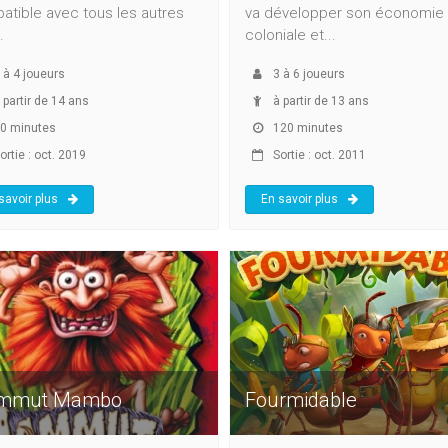
tible avec tous les autres
va développer son économie
.
coloniale et...
à
4
joueurs
3
à
6
joueurs
 partir de 14 ans
à partir de 13 ans
0 minutes
120 minutes
ortie : oct. 2019
Sortie : oct. 2011
savoir plus
En savoir plus
mmut Mambo
Fourmidable