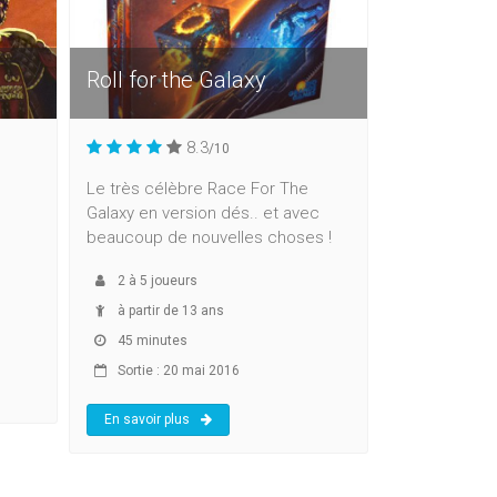
Roll for the Galaxy
8.3
/10
Le très célèbre Race For The
Galaxy en version dés.. et avec
beaucoup de nouvelles choses !
2
à
5
joueurs
à partir de 13 ans
45 minutes
Sortie : 20 mai 2016
En savoir plus