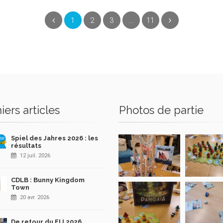
(current)
Précédent
1
2
3
…
11
Suivant
iers articles
Photos de partie
Spiel des Jahres 2026 : les
résultats
12 juil. 2026
CDLB : Bunny Kingdom
Town
20 avr. 2026
De retour du FIJ 2026