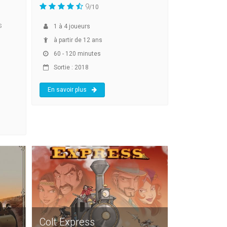
9
/10
s
1
à
4
joueurs
à partir de 12 ans
60 - 120 minutes
Sortie : 2018
En savoir plus
Colt Express