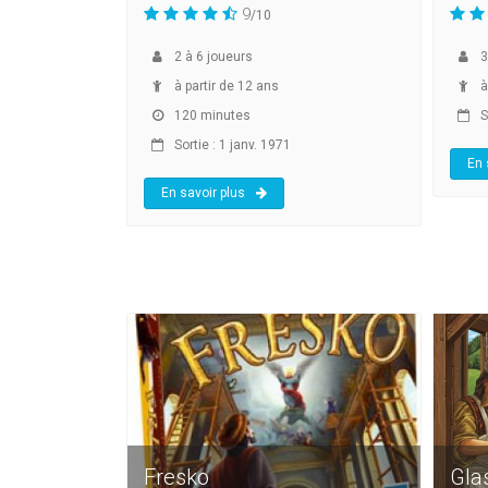
9
/10
2
à
6
joueurs
3
à partir de 12 ans
à
120 minutes
S
Sortie : 1 janv. 1971
En 
En savoir plus
Fresko
Gla