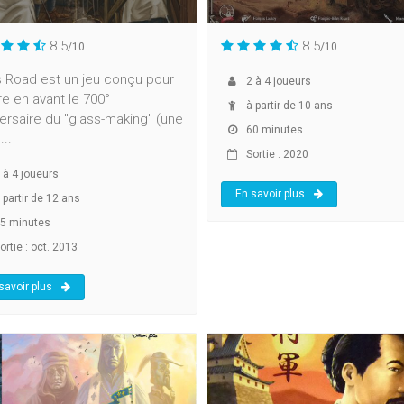
8.5
8.5
/10
/10
s Road est un jeu conçu pour
2
à
4
joueurs
e en avant le 700°
à partir de 10 ans
ersaire du "glass-making" (une
60 minutes
...
Sortie : 2020
à
4
joueurs
En savoir plus
 partir de 12 ans
5 minutes
ortie : oct. 2013
savoir plus