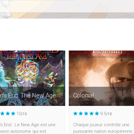
n's End: The New Age
Colonial
10
9.5
/10
/10
's End : Le New Age est une
Chaque joueur contrôle une
nsion autonome qui est
puissante nation européenne 