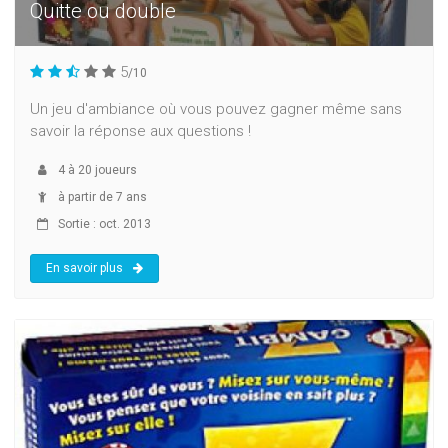
Quitte ou double
5
/10
Un jeu d'ambiance où vous pouvez gagner même sans
savoir la réponse aux questions !
4
à
20
joueurs
à partir de 7 ans
Sortie : oct. 2013
En savoir plus