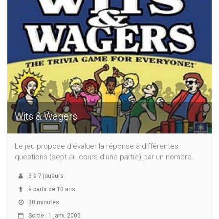
Wits & Wagers
Le jeu propose d'évaluer la réponse à différentes
questions (sept au cours d'une partie) par un nombre.
3
à
7
joueurs
à partir de 10 ans
30 minutes
Sortie : 1 janv. 2005