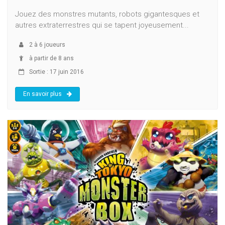
Jouez des monstres mutants, robots gigantesques et
autres extraterrestres qui se tapent joyeusement...
2
à
6
joueurs
à partir de 8 ans
Sortie : 17 juin 2016
En savoir plus