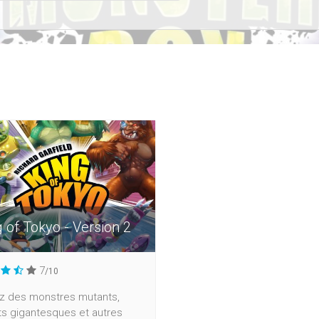
 of Tokyo - Version 2
7
/10
z des monstres mutants,
ts gigantesques et autres