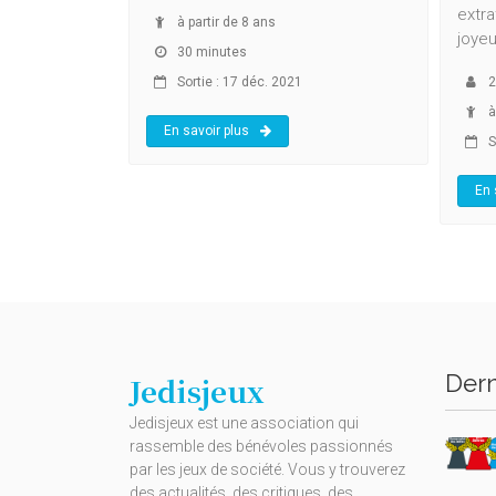
extra
à partir de 8 ans
joye
30 minutes
Sortie : 17 déc. 2021
2
à
En savoir plus
S
En 
Dern
Jedisjeux
Jedisjeux est une association qui
rassemble des bénévoles passionnés
par les jeux de société. Vous y trouverez
des actualités, des critiques, des