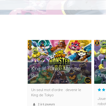
King of Tokyo - Monster
Box
King
Un seul mot d'ordre : devenir le
King de Tokyo
Joue
robo
2
à
6
joueurs