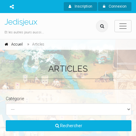
Inscription
Connexion
Jedisjeux
Et les autres jours aussi...
Accueil
Articles
ARTICLES
Catégorie
Rechercher