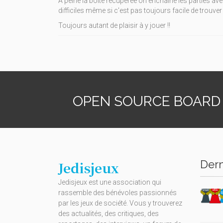
À peine la boîte récupérée on enchaîne les parties 
difficiles même si c'est pas toujours facile de trouv
Toujours autant de plaisir à y jouer !!
OPEN SOURCE BOARD
Dern
Jedisjeux
Jedisjeux est une association qui
rassemble des bénévoles passionnés
par les jeux de société. Vous y trouverez
des actualités, des critiques, des