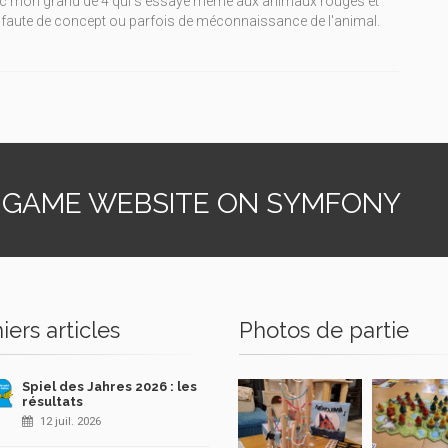
avec mon grand de 4 qui s'essaye même aux animaux rouges et
er faute de concept ou parfois de méconnaissance de l'animal.
 GAME WEBSITE ON SYMFONY
iers articles
Photos de partie
Spiel des Jahres 2026 : les
résultats
12 juil. 2026