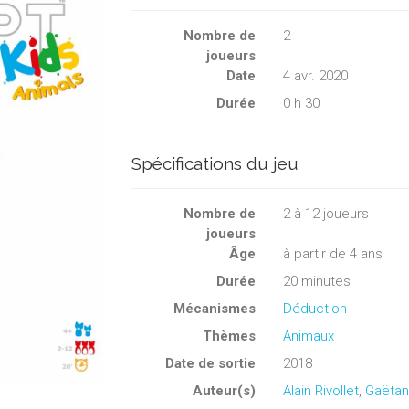
Nombre de
2
joueurs
Date
4 avr. 2020
Durée
0 h 30
Spécifications du jeu
Nombre de
2
à
12
joueurs
joueurs
Âge
à partir de 4 ans
Durée
20 minutes
Mécanismes
Déduction
Thèmes
Animaux
Date de sortie
2018
Auteur(s)
Alain Rivollet
,
Gaëtan