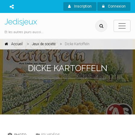
Inscription
Connexion
Jedisjeux
Et les autres jours aussi...
Accueil
Jeux de société
Dicke Kartoffeln
DICKE KARTOFFELN
PHOTO
(0) VIDÉOS