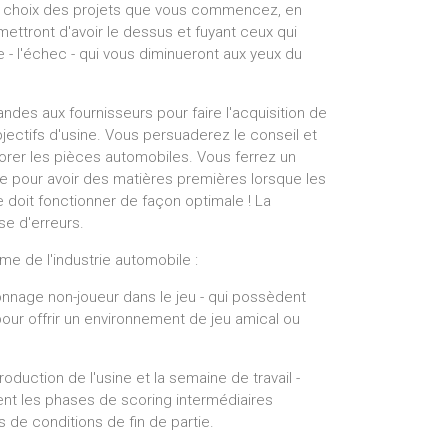
e choix des projets que vous commencez, en
ttront d'avoir le dessus et fuyant ceux qui
 - l'échec - qui vous diminueront aux yeux du
es aux fournisseurs pour faire l'acquisition de
ectifs d'usine. Vous persuaderez le conseil et
iorer les pièces automobiles. Vous ferrez un
ge pour avoir des matières premières lorsque les
e doit fonctionner de façon optimale ! La
se d'erreurs.
e de l'industrie automobile :
sonnage non-joueur dans le jeu - qui possèdent
pour offrir un environnement de jeu amical ou
oduction de l'usine et la semaine de travail -
ent les phases de scoring intermédiaires
s de conditions de fin de partie.