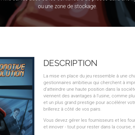
ou une zone de stockage.
DESCRIPTION
La mise en place du jeu ressemble à une ch
gestionnaires ambitieux qui cherchent à impr
d'atteindre une haute position dans la sociét
viennent des avantages à l'usine, comme pl
et un plus grand prestige pour accélérer vot
brillerez à côté de vos pairs.
Vous devez gérer les fournisseurs et les four
et innover - tout pour rester dans la course