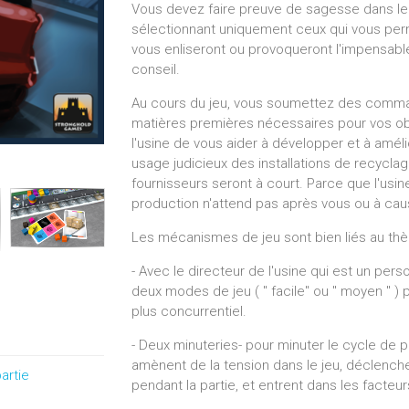
Vous devez faire preuve de sagesse dans l
sélectionnant uniquement ceux qui vous perme
vous enliseront ou provoqueront l'impensable
conseil.
Au cours du jeu, vous soumettez des command
matières premières nécessaires pour vos obj
l'usine de vous aider à développer et à amél
usage judicieux des installations de recycla
fournisseurs seront à court. Parce que l'usin
production n'attend pas après vous ou à cau
Les mécanismes de jeu sont bien liés au thèm
- Avec le directeur de l'usine qui est un per
deux modes de jeu ( " facile" ou " moyen " ) 
plus concurrentiel.
- Deux minuteries- pour minuter le cycle de pr
amènent de la tension dans le jeu, déclench
artie
pendant la partie, et entrent dans les facteur