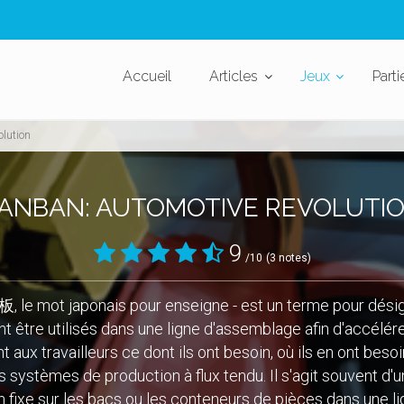
Accueil
Articles
Jeux
Parti
lution
ANBAN: AUTOMOTIVE REVOLUTI
9
/10
(3 notes)
, le mot japonais pour enseigne - est un terme pour désig
t être utilisés dans une ligne d'assemblage afin d'accélérer 
 aux travailleurs ce dont ils ont besoin, où ils en ont besoi
s systèmes de production à flux tendu. Il s'agit souvent d'u
n fixe sur les bacs ou les conteneurs de pièces dans une 