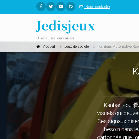
Nous contacter
Jedisjeux
Et les autres jours aussi...
Accueil
Jeux de société
Kanban: Automotive Revo
K
Kanban - ou 看板
visuels qui peuven
Ces signaux disent
besoin dans le
cartonnée que l'o