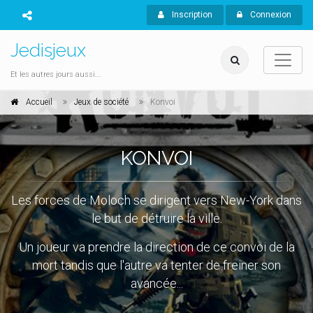
Inscription
Connexion
Jedisjeux
Et les autres jours aussi...
Accueil
Jeux de société
Konvoi
KONVOI
Les forces de Moloch se dirigent vers New-York dans
le but de détruire la ville.
Un joueur va prendre la direction de ce convoi de la
mort tandis que l'autre va tenter de freiner son
avancée...