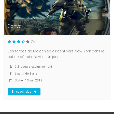
Convoi
7
/10
Les forces de Moloch se dirigent vers New-York dans le
but de détruire la ville. Un joueur...
à
2
joueurs exclusivement
à partir de 8 ans
Sortie : 13 juil. 2012
En savoir plus