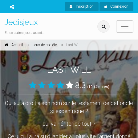
Inscription
Connexion
Jedisjeux
Et les autres jours aussi...
Accueil
Jeux de société
Last Will
LAST WILL
8.3
/10
(4 notes)
Qui aura droit à son nom sur le testament de cet oncle
si excentrique ?
qui va hériter de tout ?
Celui qui aura su dilapider au plus vite l'argent donné