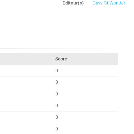
Editeur(s)
Days Of Wonder
Score
0
0
0
0
0
0