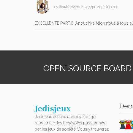
By
soudeurbatteur
| 4 sept. 2005 à 00:00
EXCELLENTE PARTIE. Anouchka félon nous a tous eu !
OPEN SOURCE BOARD
Dern
Jedisjeux
Jedisjeux est une association qui
rassemble des bénévoles passionnés
par les jeux de société. Vous y trouverez