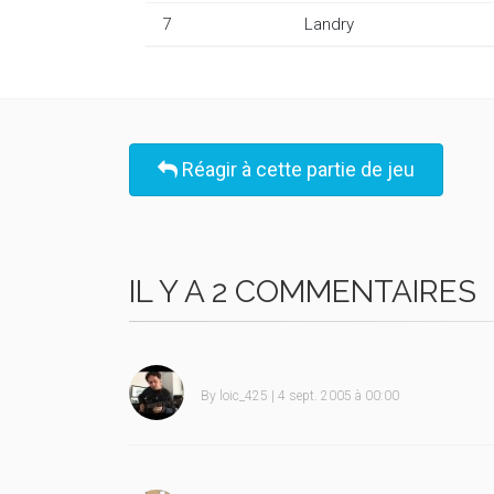
7
Landry
Réagir à cette partie de jeu
IL Y A 2 COMMENTAIRES
By
loic_425
| 4 sept. 2005 à 00:00