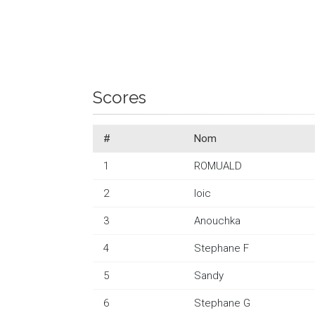
Scores
#
Nom
1
ROMUALD
2
loic
3
Anouchka
4
Stephane F
5
Sandy
6
Stephane G