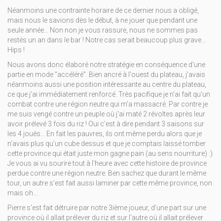
Néanmoins une contrainte horaire de ce dernier nous a obligé,
mais nous le savions dès le début, à ne jouer que pendant une
seule année... Non non je vous rassure, nous ne sommes pas
restés un an dans le bar ! Notre cas serait beaucoup plus grave...
Hips !
Nous avons donc élaboré notre stratégie en conséquence d'une
partie en mode "accéléré". Bien ancré à l'ouest du plateau, j'avais
néanmoins aussi une position intéressante au centre du plateau,
ce que j'ai immédiatement renforcé. Très pacifique je n'ai fait qu'un
combat contre une région neutre qui m'a massacré. Par contre je
me suis vengé contre un peuple où j'ai maté 2 révoltes après leur
avoir prélevé 3 fois du riz ! Oui c'est à dire pendant 3 saisons sur
les 4 joués... En fait les pauvres, ils ont même perdu alors que je
n'avais plus qu'un cube dessus et que je comptais laissé tomber
cette province qui était juste mon gagne pain (au sens nourriture)
:)
Je vous ai vu sourire tout à l'heure avec cette histoire de province
perdue contre une région neutre. Ben sachez que durant le même
tour, un autre s'est fait aussi laminer par cette même province, non
mais oh...
Pierre s'est fait détruire par notre 3ième joueur, d'une part sur une
province où il allait prélever du riz et sur l'autre où il allait prélever