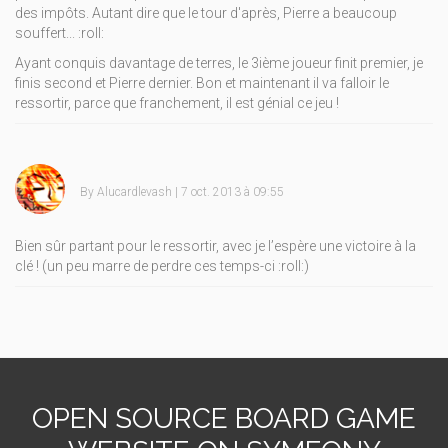
des impôts. Autant dire que le tour d'après, Pierre a beaucoup
souffert...
:roll:
Ayant conquis davantage de terres, le 3ième joueur finit premier, je
finis second et Pierre dernier. Bon et maintenant il va falloir le
ressortir, parce que franchement, il est génial ce jeu !
By
Alucardlevash
| 7 oct. 2013 à 09:55
Bien sûr partant pour le ressortir, avec je l’espère une victoire à la
clé ! (un peu marre de perdre ces temps-ci
:roll:
)
OPEN SOURCE BOARD GAME