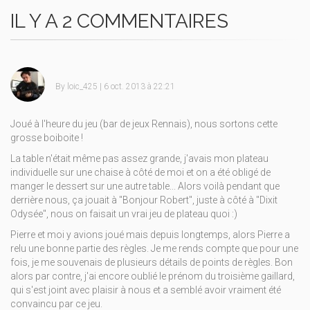
IL Y A 2 COMMENTAIRES
By
loic_425
| 6 oct. 2013 à 22:21
Joué à l'heure du jeu (bar de jeux Rennais), nous sortons cette
grosse boiboite !
La table n'était même pas assez grande, j'avais mon plateau
individuelle sur une chaise à côté de moi et on a été obligé de
manger le dessert sur une autre table... Alors voilà pendant que
derrière nous, ça jouait à "Bonjour Robert", juste à côté à "Dixit
Odysée", nous on faisait un vrai jeu de plateau quoi
:)
Pierre et moi y avions joué mais depuis longtemps, alors Pierre a
relu une bonne partie des règles. Je me rends compte que pour une
fois, je me souvenais de plusieurs détails de points de règles. Bon
alors par contre, j'ai encore oublié le prénom du troisième gaillard,
qui s'est joint avec plaisir à nous et a semblé avoir vraiment été
convaincu par ce jeu.