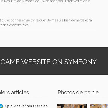
ur. Résultat deux zones de Erwan anéantis. Il était vert et on le
lu et donner envie d'y rejouer. Je me suis bien démerdé et j'ai
dre des endroits clés.
 GAME WEBSITE ON SYMFONY
iers articles
Photos de partie
Spiel des Jahres 2026 : les