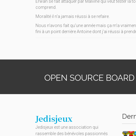
Erwan se fait attaquer par Malvine qui veut tester la to
comprend.
Moralité il n'a jamais réussi à se refaire.
Nous n'avons fait qu'une année mais ça m'a vraiment p
fini à un point derrière Antoine dont j'ai réussi à pren
OPEN SOURCE BOARD
Dern
Jedisjeux
Jedisjeux est une association qui
rassemble des bénévoles passionnés