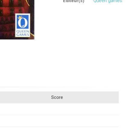
Editeur(s)
Queen games
Score