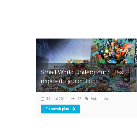
Small World Underground : les
règles du jeu en ligne...
31 mai 2011
42
Actualités
En savoir plus