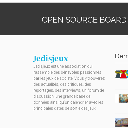
OPEN SOURCE BOARD
Dern
Jedisjeux
Jedisjeux est une association qui
rassemble des bénévoles passionnés
par les jeux de société. Vous y trouverez
des actualités, des critiques, des
reportages, des interviews, un forum de
discussion, une grande base de
données ainsi qu’un calendrier avec les
principales dates de sortie des jeux.